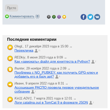
Пусто
(
)
Комментировать
0
Последние комментарии
OlegL
,
17 декабря 2023 года в 15:00 →
Перекличка
21
REDkiy
,
8 июня 2023 года в 9:09 →
Как «замокать» файл для юниттеста в Python?
2
fhunter
,
29 ноября 2022 года в 2:09 →
Проблема с NO_PUBKEY: как получить GPG-ключ и
добавить его в базу apt?
6
Иванн
,
9 апреля 2022 года в 8:31 →
Ассоциация РАСПО провела первое учредительное
собрание
1
Kiri11.ADV1
,
7 марта 2021 года в 12:01 →
Логи catalina.out в TomCat 9 в формате JSON
1