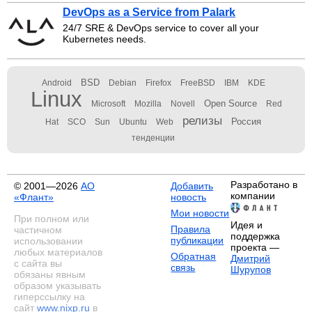
DevOps as a Service from Palark
24/7 SRE & DevOps service to cover all your
Kubernetes needs.
BSD
Android
Debian
Firefox
FreeBSD
IBM
KDE
Linux
Open Source
Microsoft
Mozilla
Novell
Red
релизы
Россия
Hat
SCO
Sun
Ubuntu
Web
тенденции
Разработано в
© 2001—2026
АО
Добавить
компании
«Флант»
новость
Мои новости
При полном или
Идея и
Правила
частичном
поддержка
публикации
использовании
проекта —
любых материалов
Обратная
Дмитрий
с сайта вы
связь
Шурупов
обязаны явным
образом указывать
гиперссылку на
сайт
www.nixp.ru
в