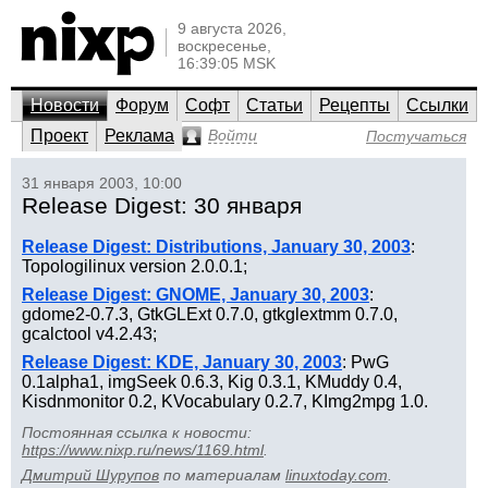
9 августа 2026,
воскресенье,
16:39:05 MSK
Новости
Форум
Софт
Статьи
Рецепты
Ссылки
Проект
Реклама
Войти
Постучаться
31 января 2003, 10:00
Release Digest: 30 января
Release Digest: Distributions, January 30, 2003
:
Topologilinux version 2.0.0.1;
Release Digest: GNOME, January 30, 2003
:
gdome2-0.7.3, GtkGLExt 0.7.0, gtkglextmm 0.7.0,
gcalctool v4.2.43;
Release Digest: KDE, January 30, 2003
: PwG
0.1alpha1, imgSeek 0.6.3, Kig 0.3.1, KMuddy 0.4,
Kisdnmonitor 0.2, KVocabulary 0.2.7, KImg2mpg 1.0.
Постоянная ссылка к новости:
https://www.nixp.ru/news/1169.html
.
Дмитрий Шурупов
по материалам
linuxtoday.com
.