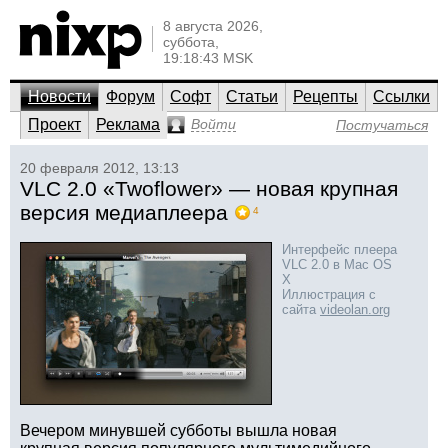
8 августа 2026,
суббота,
19:18:43 MSK
Новости
Форум
Софт
Статьи
Рецепты
Ссылки
Проект
Реклама
Войти
Постучаться
20 февраля 2012, 13:13
VLC 2.0 «Twoflower» — новая крупная
версия медиаплеера
4
Интерфейс плеера
VLC 2.0 в Mac OS
X
Иллюстрация с
сайта
videolan.org
Вечером минувшей субботы вышла новая