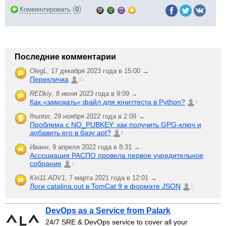
(
)
Комментировать
0
Последние комментарии
OlegL
,
17 декабря 2023 года в 15:00 →
Перекличка
21
REDkiy
,
8 июня 2023 года в 9:09 →
Как «замокать» файл для юниттеста в Python?
2
fhunter
,
29 ноября 2022 года в 2:09 →
Проблема с NO_PUBKEY: как получить GPG-ключ и
добавить его в базу apt?
6
Иванн
,
9 апреля 2022 года в 8:31 →
Ассоциация РАСПО провела первое учредительное
собрание
1
Kiri11.ADV1
,
7 марта 2021 года в 12:01 →
Логи catalina.out в TomCat 9 в формате JSON
1
DevOps as a Service from Palark
24/7 SRE & DevOps service to cover all your