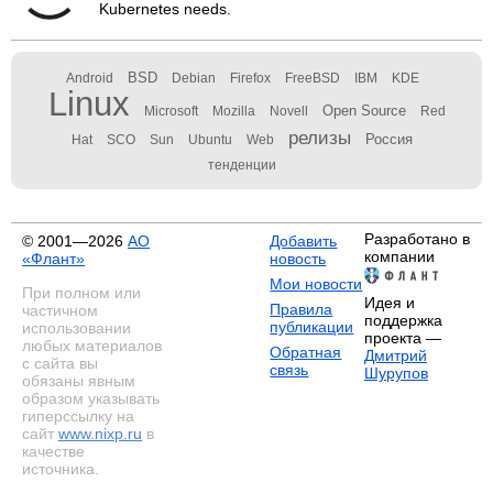
Kubernetes needs.
BSD
Android
Debian
Firefox
FreeBSD
IBM
KDE
Linux
Open Source
Microsoft
Mozilla
Novell
Red
релизы
Россия
Hat
SCO
Sun
Ubuntu
Web
тенденции
Разработано в
© 2001—2026
АО
Добавить
компании
«Флант»
новость
Мои новости
При полном или
Идея и
Правила
частичном
поддержка
публикации
использовании
проекта —
любых материалов
Обратная
Дмитрий
с сайта вы
связь
Шурупов
обязаны явным
образом указывать
гиперссылку на
сайт
www.nixp.ru
в
качестве
источника.