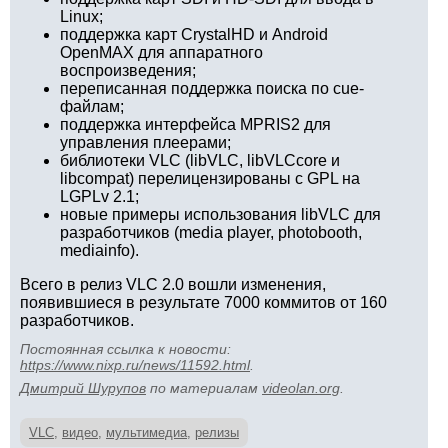
Linux;
поддержка карт CrystalHD и Android
OpenMAX для аппаратного
воспроизведения;
переписанная поддержка поиска по cue-
файлам;
поддержка интерфейса MPRIS2 для
управления плеерами;
библиотеки VLC (libVLC, libVLCcore и
libcompat) перелицензированы с GPL на
LGPLv 2.1;
новые примеры использования libVLC для
разработчиков (media player, photobooth,
mediainfo).
Всего в релиз VLC 2.0 вошли изменения,
появившиеся в результате 7000 коммитов от 160
разработчиков.
Постоянная ссылка к новости:
https://www.nixp.ru/news/11592.html
.
Дмитрий Шурупов
по материалам
videolan.org
.
VLC
,
видео
,
мультимедиа
,
релизы