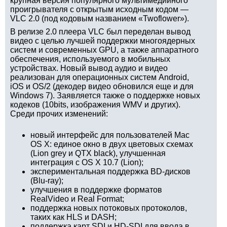
крупная версия популярного мультимедийного
проигрывателя с открытым исходным кодом —
VLC 2.0 (под кодовым названием «Twoflower»).
В релизе 2.0 плеера VLC был переделан вывод
видео с целью лучшей поддержки многоядерных
систем и современных GPU, а также аппаратного
обеспечения, используемого в мобильных
устройствах. Новый вывод аудио и видео
реализован для операционных систем Android,
iOS и OS/2 (декодер видео обновился еще и для
Windows 7). Заявляется также о поддержке новых
кодеков (10bits, изображения WMV и других).
Среди прочих изменений:
новый интерфейс для пользователей Mac
OS X: единое окно в двух цветовых схемах
(Lion grey и QTX black), улучшенная
интеграция с OS X 10.7 (Lion);
экспериментальная поддержка BD-дисков
(Blu-ray);
улучшения в поддержке форматов
RealVideo и Real Format;
поддержка новых потоковых протоколов,
таких как HLS и DASH;
поддержка карт SDI и HD-SDI для ввода в