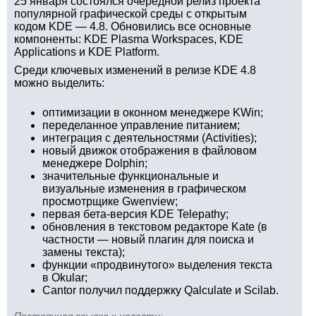
25 января состоялся очередной релиз проекта
популярной графической среды с открытым
кодом KDE — 4.8. Обновились все основные
компоненты: KDE Plasma Workspaces, KDE
Applications и KDE Platform.
Среди ключевых изменений в релизе KDE 4.8
можно выделить:
оптимизации в оконном менеджере KWin;
переделанное управление питанием;
интеграция с деятельностями (Activities);
новый движок отображения в файловом
менеджере Dolphin;
значительные функциональные и
визуальные изменения в графическом
просмотрщике Gwenview;
первая бета-версия KDE Telepathy;
обновления в текстовом редакторе Kate (в
частности — новый плагин для поиска и
замены текста);
функции «продвинутого» выделения текста
в Okular;
Cantor получил поддержку Qalculate и Scilab.