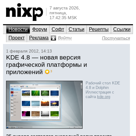
7 августа 2026,
пятница,
17:42:35 MSK
Новости
Форум
Софт
Статьи
Рецепты
Ссылки
Проект
Реклама
Войти
Постучаться
1 февраля 2012, 14:13
KDE 4.8 — новая версия
графической платформы и
приложений
3
Рабочий стол KDE
4.8 и Dolphin
Иллюстрация с
сайта
kde.org