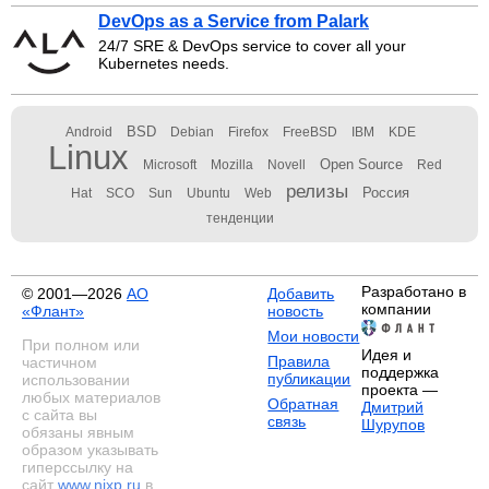
DevOps as a Service from Palark
24/7 SRE & DevOps service to cover all your
Kubernetes needs.
BSD
Android
Debian
Firefox
FreeBSD
IBM
KDE
Linux
Open Source
Microsoft
Mozilla
Novell
Red
релизы
Россия
Hat
SCO
Sun
Ubuntu
Web
тенденции
Разработано в
© 2001—2026
АО
Добавить
компании
«Флант»
новость
Мои новости
При полном или
Идея и
Правила
частичном
поддержка
публикации
использовании
проекта —
любых материалов
Обратная
Дмитрий
с сайта вы
связь
Шурупов
обязаны явным
образом указывать
гиперссылку на
сайт
www.nixp.ru
в