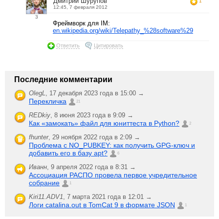
Дмитрий Шурупов
1
12:45, 7 февраля 2012
3
Фреймворк для IM:
en.wikipedia.org/wiki/Telepathy_%28software%29
Ответить
Цитировать
Последние комментарии
OlegL
,
17 декабря 2023 года в 15:00 →
Перекличка
21
REDkiy
,
8 июня 2023 года в 9:09 →
Как «замокать» файл для юниттеста в Python?
2
fhunter
,
29 ноября 2022 года в 2:09 →
Проблема с NO_PUBKEY: как получить GPG-ключ и
добавить его в базу apt?
6
Иванн
,
9 апреля 2022 года в 8:31 →
Ассоциация РАСПО провела первое учредительное
собрание
1
Kiri11.ADV1
,
7 марта 2021 года в 12:01 →
Логи catalina.out в TomCat 9 в формате JSON
1