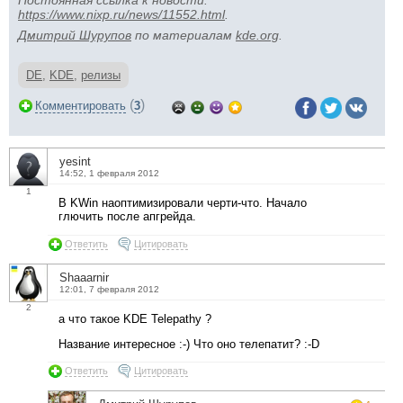
Постоянная ссылка к новости:
https://www.nixp.ru/news/11552.html
.
Дмитрий Шурупов
по материалам
kde.org
.
DE
,
KDE
,
релизы
(
)
Комментировать
3
yesint
14:52, 1 февраля 2012
1
В KWin наоптимизировали черти-что. Начало
глючить после апгрейда.
Ответить
Цитировать
Shaaarnir
12:01, 7 февраля 2012
2
а что такое KDE Telepathy ?
Название интересное :-) Что оно телепатит? :-D
Ответить
Цитировать