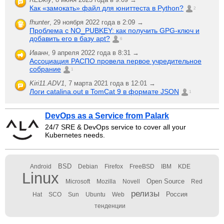
Как «замокать» файл для юниттеста в Python?
2
fhunter
,
29 ноября 2022 года в 2:09 →
Проблема с NO_PUBKEY: как получить GPG-ключ и
добавить его в базу apt?
6
Иванн
,
9 апреля 2022 года в 8:31 →
Ассоциация РАСПО провела первое учредительное
собрание
1
Kiri11.ADV1
,
7 марта 2021 года в 12:01 →
Логи catalina.out в TomCat 9 в формате JSON
1
DevOps as a Service from Palark
24/7 SRE & DevOps service to cover all your
Kubernetes needs.
BSD
Android
Debian
Firefox
FreeBSD
IBM
KDE
Linux
Open Source
Microsoft
Mozilla
Novell
Red
релизы
Россия
Hat
SCO
Sun
Ubuntu
Web
тенденции