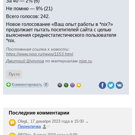
За 40 — 2% (6)
Не помню — 9% (21)
Всего голосов: 242.
Новое голосование «Ваш опыт работы в *nix?»
продолжает пытать посетителей сайта с целью
выяснения среднестатистического пользователя
*nix.
Постоянная ссылка к новости:
https://www.nixp.ru/news/1153.html
.
Дмитрий Шурупов
по материалам
nixp.ru
.
Пусто
(
)
Комментировать
0
Последние комментарии
OlegL
,
17 декабря 2023 года в 15:00 →
Перекличка
21
REDkiy
,
8 июня 2023 года в 9:09 →