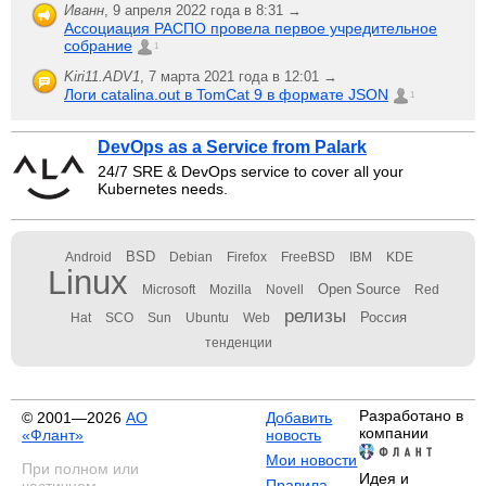
Иванн
,
9 апреля 2022 года в 8:31 →
Ассоциация РАСПО провела первое учредительное
собрание
1
Kiri11.ADV1
,
7 марта 2021 года в 12:01 →
Логи catalina.out в TomCat 9 в формате JSON
1
DevOps as a Service from Palark
24/7 SRE & DevOps service to cover all your
Kubernetes needs.
BSD
Android
Debian
Firefox
FreeBSD
IBM
KDE
Linux
Open Source
Microsoft
Mozilla
Novell
Red
релизы
Россия
Hat
SCO
Sun
Ubuntu
Web
тенденции
Разработано в
© 2001—2026
АО
Добавить
компании
«Флант»
новость
Мои новости
При полном или
Идея и
Правила