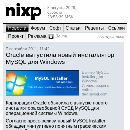
8 августа 2026,
суббота,
23:56:39 MSK
Новости
Форум
Софт
Статьи
Рецепты
Ссылки
Проект
Реклама
Войти
Постучаться
7 сентября 2011, 11:42
Oracle выпустила новый инсталлятор
MySQL для Windows
Баннер MySQL
Installer для
Windows
Иллюстрация с
сайта
dev.mysql.com
Корпорация Oracle объявила о выпуске нового
инсталлятора свободной СУБД MySQL для
операционной системы Windows.
Согласно пресс-релизу, новый MySQL Installer
обладает «интуитивно понятным графическим