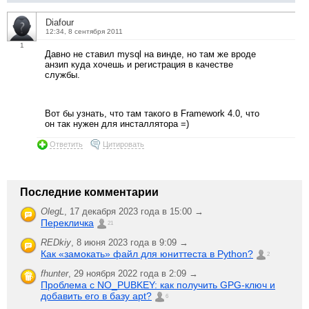
Diafour
12:34, 8 сентября 2011
1
Давно не ставил mysql на винде, но там же вроде
анзип куда хочешь и регистрация в качестве
службы.
Вот бы узнать, что там такого в Framework 4.0, что
он так нужен для инсталлятора =)
Ответить
Цитировать
Последние комментарии
OlegL
,
17 декабря 2023 года в 15:00 →
Перекличка
21
REDkiy
,
8 июня 2023 года в 9:09 →
Как «замокать» файл для юниттеста в Python?
2
fhunter
,
29 ноября 2022 года в 2:09 →
Проблема с NO_PUBKEY: как получить GPG-ключ и
добавить его в базу apt?
6