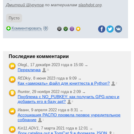
Дмитрий Шурупов
по материалам
slashdot.org
.
Пусто
(
)
Комментировать
0
Последние комментарии
OlegL
,
17 декабря 2023 года в 15:00 →
Перекличка
21
REDkiy
,
8 июня 2023 года в 9:09 →
Как «замокать» файл для юниттеста в Python?
2
fhunter
,
29 ноября 2022 года в 2:09 →
Проблема с NO_PUBKEY: как получить GPG-ключ и
добавить его в базу apt?
6
Иванн
,
9 апреля 2022 года в 8:31 →
Ассоциация РАСПО провела первое учредительное
собрание
1
Kiri11.ADV1
,
7 марта 2021 года в 12:01 →
Логи catalina.out в TomCat 9 в формате JSON
1