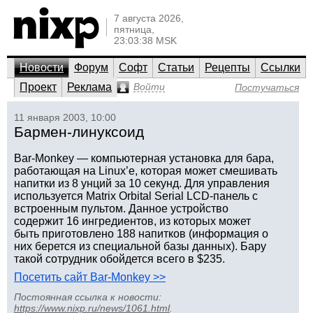
7 августа 2026,
пятница,
23:03:38 MSK
Новости
Форум
Софт
Статьи
Рецепты
Ссылки
Проект
Реклама
Войти
Постучаться
11 января 2003, 10:00
Бармен-линуксоид
Bar-Monkey — компьютерная установка для бара,
работающая на Linux’е, которая может смешивать
напитки из 8 унций за 10 секунд. Для управления
используется Matrix Orbital Serial LCD-панель с
встроенным пультом. Данное устройство
содержит 16 ингредиентов, из которых может
быть приготовлено 188 напитков (информация о
них берется из специальной базы данных). Бару
такой сотрудник обойдется всего в $235.
Посетить сайт Bar-Monkey >>
Постоянная ссылка к новости:
https://www.nixp.ru/news/1061.html
.