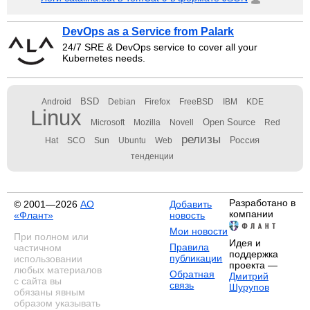
DevOps as a Service from Palark
24/7 SRE & DevOps service to cover all your
Kubernetes needs.
BSD
Android
Debian
Firefox
FreeBSD
IBM
KDE
Linux
Open Source
Microsoft
Mozilla
Novell
Red
релизы
Россия
Hat
SCO
Sun
Ubuntu
Web
тенденции
Разработано в
© 2001—2026
АО
Добавить
компании
«Флант»
новость
Мои новости
При полном или
Идея и
Правила
частичном
поддержка
публикации
использовании
проекта —
любых материалов
Обратная
Дмитрий
с сайта вы
связь
Шурупов
обязаны явным
образом указывать