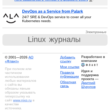
DevOps as a Service from Palark
24/7 SRE & DevOps service to cover all your
Kubernetes needs.
Электронные
Linux
журналы
Разработано в
© 2001—2026
АО
Добавить
компании
«Флант»
ссылку
Мои ссылки
При полном или
Идея и
Правила
частичном
поддержка
публикации
использовании
проекта —
любых материалов
Обратная
Дмитрий
с сайта вы
связь
Шурупов
обязаны явным
образом указывать
гиперссылку на
сайт
www.nixp.ru
в
качестве
источника.