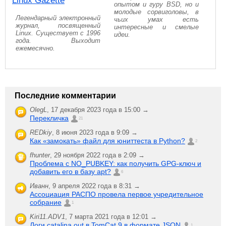
Linux Gazette
опытом и гуру BSD, но и
молодые сорвиголовы, в
Легендарный электронный
чьих умах есть
журнал, посвященный
интересные и смелые
Linux. Существует с 1996
идеи.
года. Выходит
ежемесячно.
Последние комментарии
OlegL
,
17 декабря 2023 года в 15:00 →
Перекличка
21
REDkiy
,
8 июня 2023 года в 9:09 →
Как «замокать» файл для юниттеста в Python?
2
fhunter
,
29 ноября 2022 года в 2:09 →
Проблема с NO_PUBKEY: как получить GPG-ключ и
добавить его в базу apt?
6
Иванн
,
9 апреля 2022 года в 8:31 →
Ассоциация РАСПО провела первое учредительное
собрание
1
Kiri11.ADV1
,
7 марта 2021 года в 12:01 →
Логи catalina.out в TomCat 9 в формате JSON
1