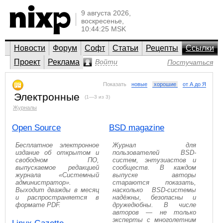
9 августа 2026,
воскресенье,
10:44:25 MSK
Новости
Форум
Софт
Статьи
Рецепты
Ссылки
Проект
Реклама
Войти
Постучаться
Показать
новые
хорошие
от А до Я
Электронные
(1—3 из 3)
Журналы
Open Source
BSD magazine
Бесплатное электронное
Журнал для
издание об открытом и
пользователей BSD-
свободном ПО,
систем, энтузиастов и
выпускаемое редакцией
сообществ. В каждом
журнала «Системный
выпуске авторы
администратор».
стараются показать,
Выходит дважды в месяц
насколько BSD-системы
и распространяется в
надёжны, безопасны и
формате PDF.
дружедюбны. В числе
авторов — не только
эксперты с многолетним