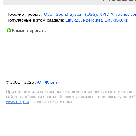
Похожие проекты:
Open Sound System (OSS)
,
NVIDIA
,
vasilisc.c
Популярные в этом разделе:
Linux2u
,
i-Berg.net
,
LinuxISO.kz
.
Комментировать!
© 2001—2026
АО «Флант»
При полном или частичном использовании любых материалов с
сайта вы обязаны явным образом указывать гиперссылку на сай
www.nixp.ru
в качестве источника.