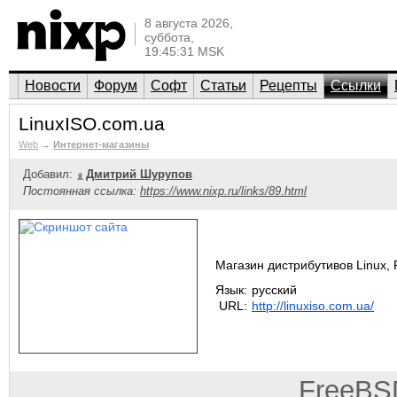
8 августа 2026,
суббота,
19:45:31 MSK
Новости
Форум
Софт
Статьи
Рецепты
Ссылки
LinuxISO.com.ua
Web
→
Интернет-магазины
Добавил:
Дмитрий Шурупов
Постоянная ссылка:
https://www.nixp.ru/links/89.html
Магазин дистрибутивов Linux, F
Язык:
русский
URL:
http://linuxiso.com.ua/
FreeBS