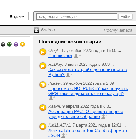
r
Яндекс
Войти
Постучаться
Последние комментарии
OlegL
,
17 декабря 2023 года в 15:00 →
Перекличка
21
REDkiy
,
8 июня 2023 года в 9:09 →
Как «замокать» файл для юниттеста в
Python?
2
fhunter
,
29 ноября 2022 года в 2:09 →
Проблема с NO_PUBKEY: как получить
GPG-ключ и добавить его в базу apt?
6
Иванн
,
9 апреля 2022 года в 8:31 →
Ассоциация РАСПО провела первое
учредительное собрание
1
Kiri11.ADV1
,
7 марта 2021 года в 12:01 →
Логи catalina.out в TomCat 9 в формате
JSON
1