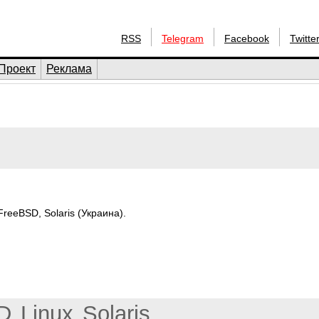
RSS
Telegram
Facebook
Twitte
Проект
Реклама
reeBSD, Solaris (Украина).
D
Linux
Solaris