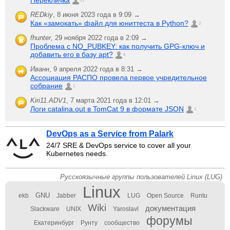
Перекличка
21
REDkiy
,
8 июня 2023 года в 9:09 →
Как «замокать» файл для юниттеста в Python?
2
fhunter
,
29 ноября 2022 года в 2:09 →
Проблема с NO_PUBKEY: как получить GPG-ключ и
добавить его в базу apt?
6
Иванн
,
9 апреля 2022 года в 8:31 →
Ассоциация РАСПО провела первое учредительное
собрание
1
Kiri11.ADV1
,
7 марта 2021 года в 12:01 →
Логи catalina.out в TomCat 9 в формате JSON
1
DevOps as a Service from Palark
24/7 SRE & DevOps service to cover all your
Kubernetes needs.
Русскоязычные группы пользователей Linux (LUG)
Linux
GNU
ekb
Jabber
LUG
Open Source
Runtu
Wiki
документация
Slackware
UNIX
Yaroslavl
форумы
Екатеринбург
Рунту
сообщество