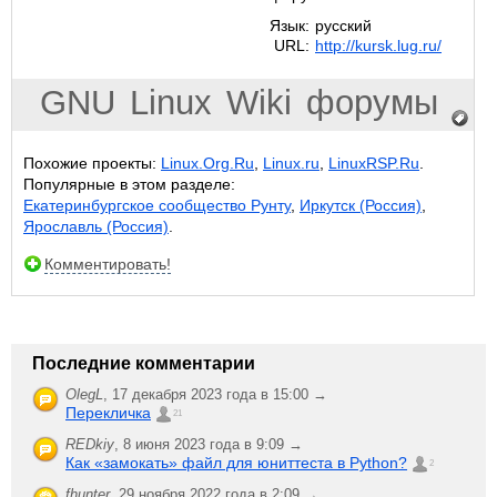
Язык:
русский
URL:
http://kursk.lug.ru/
GNU
Linux
Wiki
форумы
Похожие проекты:
Linux.Org.Ru
,
Linux.ru
,
LinuxRSP.Ru
.
Популярные в этом разделе:
Екатеринбургское сообщество Рунту
,
Иркутск (Россия)
,
Ярославль (Россия)
.
Комментировать!
Последние комментарии
OlegL
,
17 декабря 2023 года в 15:00 →
Перекличка
21
REDkiy
,
8 июня 2023 года в 9:09 →
Как «замокать» файл для юниттеста в Python?
2
fhunter
,
29 ноября 2022 года в 2:09 →