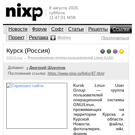
8 августа 2026,
суббота,
11:47:01 MSK
Новости
Форум
Софт
Статьи
Рецепты
Ссылки
Проект
Реклама
Войти
Постучаться
Курск (Россия)
GNU/Linux
→
Русскоязычные группы пользователей Linux (LUG)
Добавил:
Дмитрий Шурупов
Постоянная ссылка:
https://www.nixp.ru/links/47.html
Kursk Linux User
Group — группа
пользователей
операционной системы
GNU/Linux,
проживающих на
территории Курска и
Курской области.
Новости, файлы,
фотогалерея, wiki,
форум.