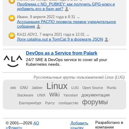
Проблема с NO_PUBKEY: как получить GPG-ключ и
добавить его в базу apt?
6
Иванн
,
9 апреля 2022 года в 8:31 →
Ассоциация РАСПО провела первое учредительное
собрание
1
Kiri11.ADV1
,
7 марта 2021 года в 12:01 →
Логи catalina.out в TomCat 9 в формате JSON
1
DevOps as a Service from Palark
24/7 SRE & DevOps service to cover all your
Kubernetes needs.
Русскоязычные группы пользователей Linux (LUG)
Linux
GNU
ekb
Jabber
LUG
Open Source
Runtu
Wiki
документация
Slackware
UNIX
Yaroslavl
форумы
Екатеринбург
Рунту
сообщество
Разработано в
© 2001—2026
АО
Добавить
компании
«Флант»
ссылку