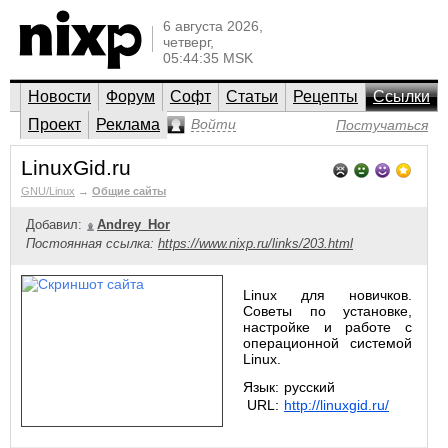
6 августа 2026,
четверг,
05:44:35 MSK
Новости
Форум
Софт
Статьи
Рецепты
Ссылки
Проект
Реклама
Войти
Постучаться
LinuxGid.ru
GNU/Linux
→
Общие сайты
Добавил:
Andrey_Hor
Постоянная ссылка:
https://www.nixp.ru/links/203.html
Linux для новичков.
Советы по установке,
настройке и работе с
операционной системой
Linux.
Язык:
русский
URL:
http://linuxgid.ru/