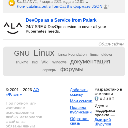
Kiri11.ADV1
,
7 марта 2021 года в 12:01 →
Логи catalina.out в TomCat 9 в формате JSON
1
DevOps as a Service from Palark
24/7 SRE & DevOps service to cover all your
Kubernetes needs.
Общие сайты
Linux
GNU
Linux Foundation
linux moldova
документация
Wiki
linuxmd
lmd
Windows
форумы
серверы
Разработано в
© 2001—2026
АО
Добавить
компании
«Флант»
ссылку
Мои ссылки
При полном или
Идея и
Правила
частичном
поддержка
публикации
использовании
проекта —
любых материалов
Обратная
Дмитрий
с сайта вы
связь
Шурупов
обязаны явным