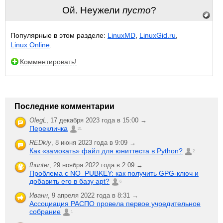
Ой. Неужели
пусто
?
Популярные в этом разделе:
LinuxMD
,
LinuxGid.ru
,
Linux Online
.
Комментировать!
Последние комментарии
OlegL
,
17 декабря 2023 года в 15:00 →
Перекличка
21
REDkiy
,
8 июня 2023 года в 9:09 →
Как «замокать» файл для юниттеста в Python?
2
fhunter
,
29 ноября 2022 года в 2:09 →
Проблема с NO_PUBKEY: как получить GPG-ключ и
добавить его в базу apt?
6
Иванн
,
9 апреля 2022 года в 8:31 →
Ассоциация РАСПО провела первое учредительное
собрание
1