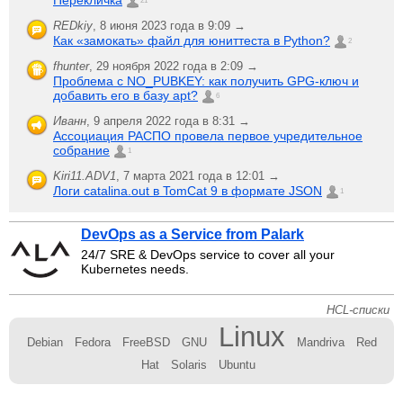
Перекличка
21
REDkiy
,
8 июня 2023 года в 9:09 →
Как «замокать» файл для юниттеста в Python?
2
fhunter
,
29 ноября 2022 года в 2:09 →
Проблема с NO_PUBKEY: как получить GPG-ключ и
добавить его в базу apt?
6
Иванн
,
9 апреля 2022 года в 8:31 →
Ассоциация РАСПО провела первое учредительное
собрание
1
Kiri11.ADV1
,
7 марта 2021 года в 12:01 →
Логи catalina.out в TomCat 9 в формате JSON
1
DevOps as a Service from Palark
24/7 SRE & DevOps service to cover all your
Kubernetes needs.
HCL-списки
Linux
Debian
Fedora
FreeBSD
GNU
Mandriva
Red
Hat
Solaris
Ubuntu