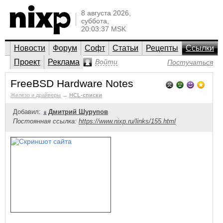
8 августа 2026,
суббота,
20:03:37 MSK
Новости
Форум
Софт
Статьи
Рецепты
Ссылки
Проект
Реклама
Войти
Постучаться
FreeBSD Hardware Notes
Железо и драйверы
→
HCL-списки
Добавил:
Дмитрий Шурупов
Постоянная ссылка:
https://www.nixp.ru/links/155.html