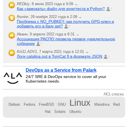
REDkiy
,
8 июня 2023 года в 9:09 →
Как «замокать» файл для юниттеста в Python?
2
fhunter
,
29 ноября 2022 года в 2:09 →
Проблема с NO_PUBKEY: как получить GPG-ключ и
добавить его в базу apt?
6
Иванн
,
9 апреля 2022 года в 8:31 →
Ассоциация РАСПО провела первое учредительное
собрание
1
Kiri11.ADV1
,
7 марта 2021 года в 12:01 →
Логи catalina.out в TomCat 9 в формате JSON
1
DevOps as a Service from Palark
24/7 SRE & DevOps service to cover all your
Kubernetes needs.
HCL-списки
Linux
Debian
Fedora
FreeBSD
GNU
Mandriva
Red
Hat
Solaris
Ubuntu