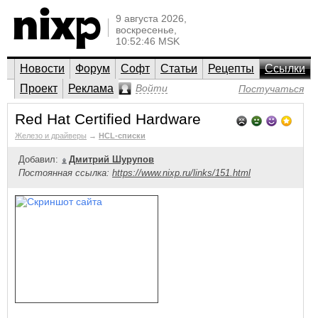
9 августа 2026,
воскресенье,
10:52:46 MSK
Новости
Форум
Софт
Статьи
Рецепты
Ссылки
Проект
Реклама
Войти
Постучаться
Red Hat Certified Hardware
Железо и драйверы
→
HCL-списки
Добавил:
Дмитрий Шурупов
Постоянная ссылка:
https://www.nixp.ru/links/151.html