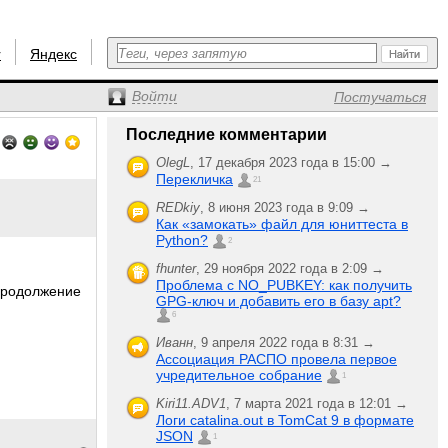
r
Яндекс
Войти
Постучаться
Последние комментарии
OlegL
,
17 декабря 2023 года в 15:00 →
Перекличка
21
REDkiy
,
8 июня 2023 года в 9:09 →
Как «замокать» файл для юниттеста в
Python?
2
fhunter
,
29 ноября 2022 года в 2:09 →
Проблема с NO_PUBKEY: как получить
продолжение
GPG-ключ и добавить его в базу apt?
6
Иванн
,
9 апреля 2022 года в 8:31 →
Ассоциация РАСПО провела первое
учредительное собрание
1
Kiri11.ADV1
,
7 марта 2021 года в 12:01 →
Логи catalina.out в TomCat 9 в формате
JSON
1