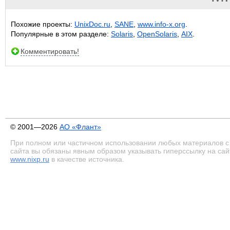
Похожие проекты:
UnixDoc.ru
,
SANE
,
www.info-x.org
.
Популярные в этом разделе:
Solaris
,
OpenSolaris
,
AIX
.
Комментировать!
© 2001—2026
АО «Флант»
При полном или частичном использовании любых материалов с
сайта вы обязаны явным образом указывать гиперссылку на сай
www.nixp.ru
в качестве источника.