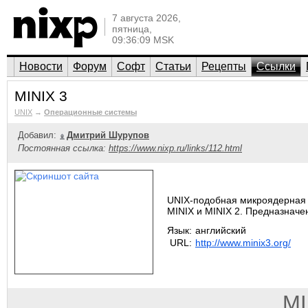
7 августа 2026,
пятница,
09:36:09 MSK
Новости
Форум
Софт
Статьи
Рецепты
Ссылки
MINIX 3
UNIX
→
Операционные системы
Добавил:
Дмитрий Шурупов
Постоянная ссылка:
https://www.nixp.ru/links/112.html
UNIX-подобная микроядерная 
MINIX и MINIX 2. Предназначе
Язык:
английский
URL:
http://www.minix3.org/
MI