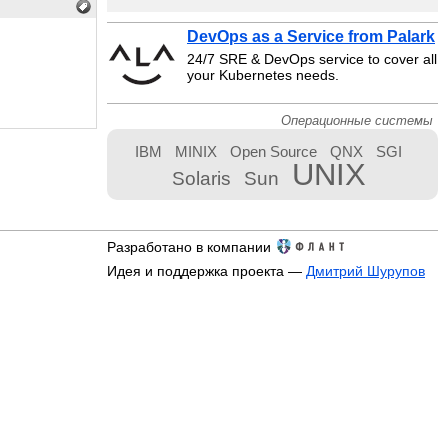
DevOps as a Service from Palark
24/7 SRE & DevOps service to cover all
your Kubernetes needs.
Операционные системы
IBM
MINIX
Open Source
QNX
SGI
UNIX
Solaris
Sun
Разработано в компании
Идея и поддержка проекта —
Дмитрий Шурупов