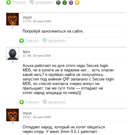
Ответить
Цитировать
myst
17:15, 28 мая 2008
1
Попробуй залогиниться на сайте.
Ответить
Цитировать
lexx
17:38, 28 мая 2008
2
Аська работает но для этого надо Secure login
MD5, не в копете не в пиджине нет… есть плагин
какой нить? я пробвал найти не получилось…
запустил под вайном QIP запахало с Secure login
MD5, но способ контакта «через жопу» не
прельщает, так же гугл толк — отпадает не
хотит народ апщацца по нему(((
Ответить
Цитировать
myst
18:47, 28 мая 2008
3
Отпадает народ, который не хотит общаться
через xmpp. У меня Jimm 0.5.1 работает.