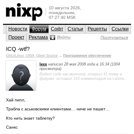
10 августа 2026,
понедельник,
07:27:40 MSK
Новости
Форум
Софт
Статьи
Рецепты
Ссылки
Проект
Реклама
Войти
Постучаться
ICQ -wtf?
GNU/Linux, UNIX, Open Source
→
Программное обеспечение
lexx
написал 28 мая 2008 года в 16:34 (1004
просмотра)
Ведет себя как мужчина; открыл 41 тему в
форуме, оставил 143 комментария на сайте.
Хай пипл,
Трабла с аськовскими клиентами… ниче не пашет…
Кто нить знает таблетку?
Санкс