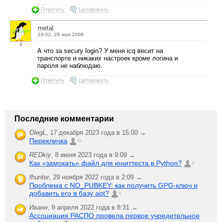
Ответить
Цитировать
metal
19:02, 28 мая 2008
4
А что за secury login? У меня icq весит на
транспорте и никаких настроек кроме логина и
пароля не наблюдаю.
Ответить
Цитировать
Последние комментарии
OlegL
,
17 декабря 2023 года в 15:00 →
Перекличка
21
REDkiy
,
8 июня 2023 года в 9:09 →
Как «замокать» файл для юниттеста в Python?
2
fhunter
,
29 ноября 2022 года в 2:09 →
Проблема с NO_PUBKEY: как получить GPG-ключ и
добавить его в базу apt?
6
Иванн
,
9 апреля 2022 года в 8:31 →
Ассоциация РАСПО провела первое учредительное