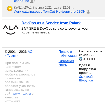
собрание
1
Kiri11.ADV1
,
7 марта 2021 года в 12:01 →
Логи catalina.out в TomCat 9 в формате JSON
1
DevOps as a Service from Palark
24/7 SRE & DevOps service to cover all your
Kubernetes needs.
Разработано в
© 2001—2026
АО
Правила
компании
«Флант»
публикации
Обратная
При полном или
связь
Идея и
частичном
поддержка
использовании
проекта —
любых материалов
Дмитрий
с сайта вы
Шурупов
обязаны явным
образом указывать
гиперссылку на
сайт
www.nixp.ru
в
качестве
источника.