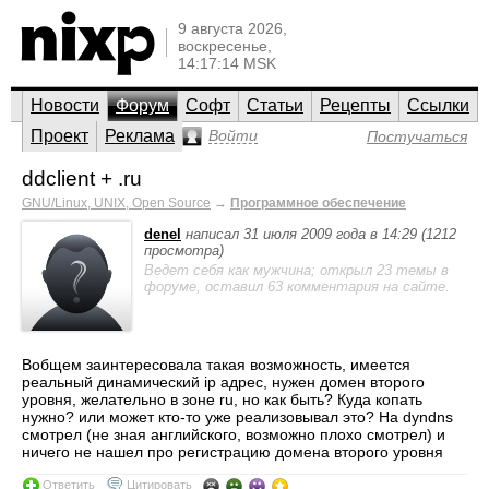
9 августа 2026,
воскресенье,
14:17:14 MSK
Новости
Форум
Софт
Статьи
Рецепты
Ссылки
Проект
Реклама
Войти
Постучаться
ddclient + .ru
GNU/Linux, UNIX, Open Source
→
Программное обеспечение
denel
написал 31 июля 2009 года в 14:29 (1212
просмотра)
Ведет себя как мужчина; открыл 23 темы в
форуме, оставил 63 комментария на сайте.
Вобщем заинтересовала такая возможность, имеется
реальный динамический ip адрес, нужен домен второго
уровня, желательно в зоне ru, но как быть? Куда копать
нужно? или может кто-то уже реализовывал это? На dyndns
смотрел (не зная английского, возможно плохо смотрел) и
ничего не нашел про регистрацию домена второго уровня
Ответить
Цитировать