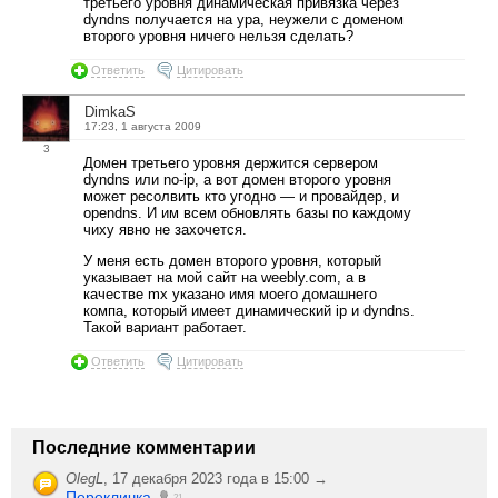
третьего уровня динамическая привязка через
dyndns получается на ура, неужели с доменом
второго уровня ничего нельзя сделать?
Ответить
Цитировать
DimkaS
17:23, 1 августа 2009
3
Домен третьего уровня держится сервером
dyndns или no-ip, а вот домен второго уровня
может ресолвить кто угодно — и провайдер, и
opendns. И им всем обновлять базы по каждому
чиху явно не захочется.
У меня есть домен второго уровня, который
указывает на мой сайт на weebly.com, а в
качестве mx указано имя моего домашнего
компа, который имеет динамический ip и dyndns.
Такой вариант работает.
Ответить
Цитировать
Последние комментарии
OlegL
,
17 декабря 2023 года в 15:00 →
Перекличка
21