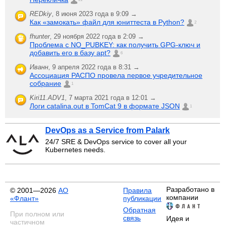
REDkiy
,
8 июня 2023 года в 9:09 →
Как «замокать» файл для юниттеста в Python?
2
fhunter
,
29 ноября 2022 года в 2:09 →
Проблема с NO_PUBKEY: как получить GPG-ключ и
добавить его в базу apt?
6
Иванн
,
9 апреля 2022 года в 8:31 →
Ассоциация РАСПО провела первое учредительное
собрание
1
Kiri11.ADV1
,
7 марта 2021 года в 12:01 →
Логи catalina.out в TomCat 9 в формате JSON
1
DevOps as a Service from Palark
24/7 SRE & DevOps service to cover all your
Kubernetes needs.
Разработано в
© 2001—2026
АО
Правила
компании
«Флант»
публикации
Обратная
При полном или
связь
Идея и
частичном