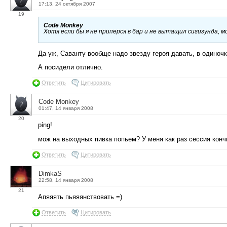
17:13, 24 октября 2007
19
Code Monkey
Хотя если бы я не приперся в бар и не вытащил сигизунда, м
Да уж, Саванту вообще надо звезду героя давать, в одиночк
А посидели отлично.
Ответить
Цитировать
Code Monkey
01:47, 14 января 2008
20
ping!
мож на выходных пивка попьем? У меня как раз сессия кончи
Ответить
Цитировать
DimkaS
22:58, 14 января 2008
21
Апяяять пьяяянствовать =)
Ответить
Цитировать