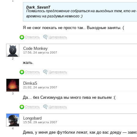
1
Dark_SavanT
Появилось предложение собраться на выходных тем, кто не 
времени на раздумья немного :)
Я не смог поехать не просто так.. Выходные заняты. (
Ответить
Цитировать
Code Monkey
17:56, 24 августа 2007
2
жаль.
Ответить
Цитировать
DimkaS
21:02, 24 августа 2007
3
Да… без Сигизмунда мы много пива не выпьем :(
Ответить
Цитировать
Longobard
15:58, 29 августа 2007
4
Дима, у меня две футболки лежат, как до вас доеду — завез