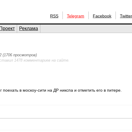
RSS
Telegram
Facebook
Twitte
Проект
Реклама
02 (1706 просмотров)
оставил 1478 комментариев на сайте.
поехать в москоу-сити на ДР никспа и отметить его в питере.