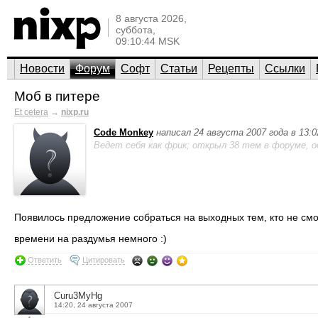
8 августа 2026,
суббота,
09:10:44 MSK
Новости
Форум
Софт
Статьи
Рецепты
Ссылки
Моб в питере
Et cetera
→
nixp.ru
Code Monkey
написал 24 августа 2007 года в 13:
Ведет себя как фрик; открыл 38 тем в форуме, 
Появилось предложение собраться на выходных тем, кто не смог 
времени на раздумья немного :)
Ответить
Цитировать
Curu3MyHg
14:20, 24 августа 2007