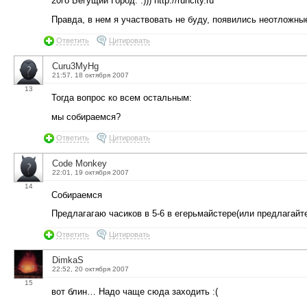
20го Бегущий Город. :))) http://runcity.ru
Правда, в нем я участвовать не буду, появились неотложны
Ответить
Цитировать
Curu3MyHg
21:57, 18 октября 2007
13
Тогда вопрос ко всем остальным:
мы собираемся?
Ответить
Цитировать
Code Monkey
22:01, 19 октября 2007
14
Собираемся
Предлагагаю часиков в 5-6 в егерьмайстере(или предлагайт
Ответить
Цитировать
DimkaS
22:52, 20 октября 2007
15
вот блин… Надо чаще сюда заходить :(