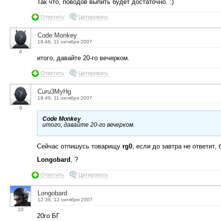
Так что, поводов выпить будет достаточно. :)
Ответить
Цитировать
Code Monkey
18:46, 11 октября 2007
8
итого, давайте 20-го вечерком.
Ответить
Цитировать
Curu3MyHg
18:49, 11 октября 2007
9
Code Monkey
итого, давайте 20-го вечерком.
Сейчас отпишусь товарищу
rg0
, если до завтра не ответит, 
Longobard
, ?
Ответить
Цитировать
Longobard
12:36, 12 октября 2007
10
20го БГ