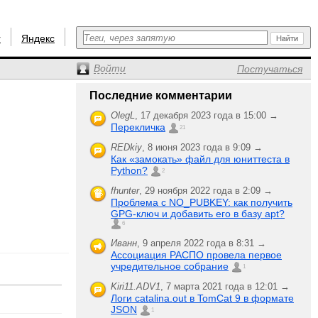
r
Яндекс
Войти
Постучаться
Последние комментарии
OlegL
,
17 декабря 2023 года в 15:00 →
Перекличка
21
REDkiy
,
8 июня 2023 года в 9:09 →
Как «замокать» файл для юниттеста в
Python?
2
fhunter
,
29 ноября 2022 года в 2:09 →
Проблема с NO_PUBKEY: как получить
GPG-ключ и добавить его в базу apt?
6
Иванн
,
9 апреля 2022 года в 8:31 →
Ассоциация РАСПО провела первое
учредительное собрание
1
Kiri11.ADV1
,
7 марта 2021 года в 12:01 →
Логи catalina.out в TomCat 9 в формате
JSON
1