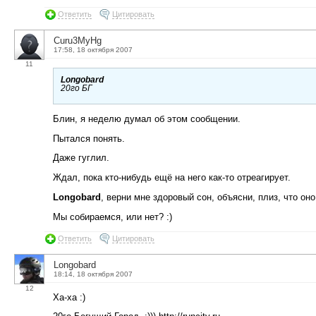
Ответить
Цитировать
Curu3MyHg
17:58, 18 октября 2007
11
Longobard
20го БГ
Блин, я неделю думал об этом сообщении.
Пытался понять.
Даже гуглил.
Ждал, пока кто-нибудь ещё на него как-то отреагирует.
Longobard
, верни мне здоровый сон, объясни, плиз, что он
Мы собираемся, или нет? :)
Ответить
Цитировать
Longobard
18:14, 18 октября 2007
12
Ха-ха :)