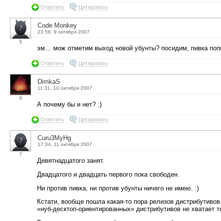
Ответить
Цитировать
Code Monkey
23:56, 9 октября 2007
5
эм… мож отметим выход новой убунты? посидим, пивка попь
Ответить
Цитировать
DimkaS
11:31, 10 октября 2007
6
А почему бы и нет? :)
Ответить
Цитировать
Curu3MyHg
17:34, 11 октября 2007
7
Девятнадцатого занят.
Двадцатого и двадцать первого пока свободен.
Ни против пивка, ни против убунты ничего не имею. :)
Кстати, вообще пошла какая-то пора релизов дистрибутивов.
«нуб-десктоп-ориентированных» дистрибутивов не хватает 