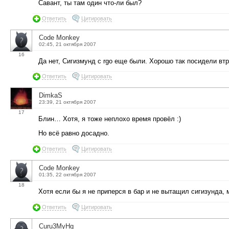
Савант, ты там один что-ли был?
Ответить
Цитировать
Code Monkey
02:45, 21 октября 2007
16
Да нет, Сигизмунд с rgo еще были. Хорошо так посидели втро
Ответить
Цитировать
DimkaS
23:39, 21 октября 2007
17
Блин… Хотя, я тоже неплохо время провёл :)
Но всё равно досадно.
Ответить
Цитировать
Code Monkey
01:35, 22 октября 2007
18
Хотя если бы я не приперся в бар и не вытащил сигизунда, м
Ответить
Цитировать
Curu3MyHg