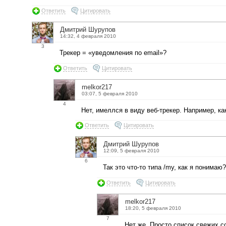
Ответить
Цитировать
Дмитрий Шурупов
14:32, 4 февраля 2010
3
Трекер = «уведомления по email»?
Ответить
Цитировать
melkor217
03:07, 5 февраля 2010
4
Нет, имеллся в виду веб-трекер. Например, ка
Ответить
Цитировать
Дмитрий Шурупов
12:09, 5 февраля 2010
6
Так это что-то типа /my, как я понимаю?
Ответить
Цитировать
melkor217
18:20, 5 февраля 2010
7
Нет же. Просто список свежих с