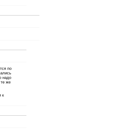
тся по
вались
о надо
 те же
 к