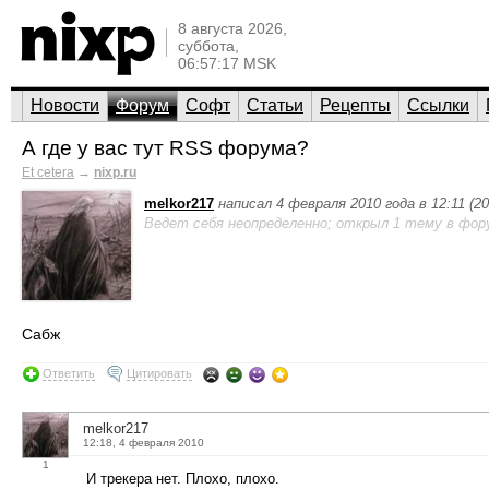
8 августа 2026,
суббота,
06:57:17 MSK
Новости
Форум
Софт
Статьи
Рецепты
Ссылки
А где у вас тут RSS форума?
Et cetera
→
nixp.ru
melkor217
написал 4 февраля 2010 года в 12:11 (
Ведет себя неопределенно; открыл 1 тему в фор
Сабж
Ответить
Цитировать
melkor217
12:18, 4 февраля 2010
1
И трекера нет. Плохо, плохо.