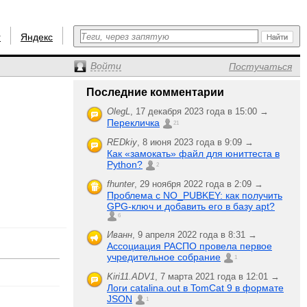
r
Яндекс
Войти
Постучаться
Последние комментарии
OlegL
,
17 декабря 2023 года в 15:00 →
Перекличка
21
REDkiy
,
8 июня 2023 года в 9:09 →
Как «замокать» файл для юниттеста в
Python?
2
fhunter
,
29 ноября 2022 года в 2:09 →
Проблема с NO_PUBKEY: как получить
GPG-ключ и добавить его в базу apt?
6
Иванн
,
9 апреля 2022 года в 8:31 →
Ассоциация РАСПО провела первое
учредительное собрание
1
Kiri11.ADV1
,
7 марта 2021 года в 12:01 →
Логи catalina.out в TomCat 9 в формате
JSON
1