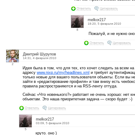
Ответить
Цитировать
melkor217
18:20, 5 февраля 2010
8
Пожалуй, и не нужно оно
Ответить
Цитировать
Дмитрий Шурупов
14:31, 4 февраля 2010
2
Идея была в том, что для тех, кто хочет следить за всем на
адресу
www.nixp.ru/my/headlines.xml
и требует аутентификац
только новые для вашего пользователя объекты. Если вы не 
зайти в «редактирование профиля» и там внизу есть чекбокс
правила распространяются и на RSS-ленту оттуда.
Сейчас «Что новенького?» работает не очень хорошо: нет к
объектам. Это наша приоритетная задача — скоро будет :-)
Ответить
Цитировать
melkor217
03:09, 5 февраля 2010
5
круто. оно )