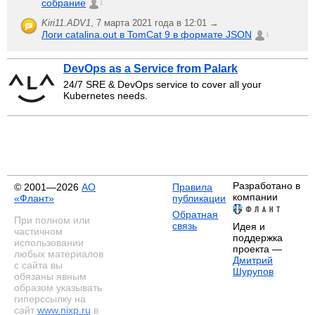
собрание
1
Kiri11.ADV1
,
7 марта 2021 года в 12:01 →
Логи catalina.out в TomCat 9 в формате JSON
1
DevOps as a Service from Palark
24/7 SRE & DevOps service to cover all your
Kubernetes needs.
Разработано в
© 2001—2026
АО
Правила
компании
«Флант»
публикации
Обратная
При полном или
связь
Идея и
частичном
поддержка
использовании
проекта —
любых материалов
Дмитрий
с сайта вы
Шурупов
обязаны явным
образом указывать
гиперссылку на
сайт
www.nixp.ru
в