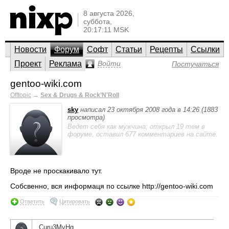
8 августа 2026,
суббота,
20:17:11 MSK
Новости
Форум
Софт
Статьи
Рецепты
Ссылки
Проект
Реклама
Войти
Постучаться
gentoo-wiki.com
Offtopic
→
Sex & Drugs & Rock’N'Roll
sky
написал 23 октября 2008 года в 14:26 (1883
просмотра)
Ведет себя как мужчина; открыл 19 тем в
форуме, оставил 677 комментариев на сайте.
Вроде не проскакивало тут.
Собсвенно, вся информаця по ссылке http://gentoo-wiki.com
Ответить
Цитировать
Curu3MyHg