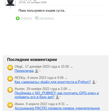
15:09, 23 октября 2008
1
Пока пользуемся кэшем гугла..
Ответить
Цитировать
Последние комментарии
OlegL
,
17 декабря 2023 года в 15:00 →
Перекличка
21
REDkiy
,
8 июня 2023 года в 9:09 →
Как «замокать» файл для юниттеста в Python?
2
fhunter
,
29 ноября 2022 года в 2:09 →
Проблема с NO_PUBKEY: как получить GPG-ключ и
добавить его в базу apt?
6
Иванн
,
9 апреля 2022 года в 8:31 →
Ассоциация РАСПО провела первое учредительное