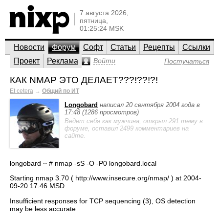
7 августа 2026,
пятница,
01:25:24 MSK
Новости
Форум
Софт
Статьи
Рецепты
Ссылки
Проект
Реклама
Войти
Постучаться
КАК NMAP ЭТО ДЕЛАЕТ???!??!?!
Et cetera
→
Общий по ИТ
Longobard
написал 20 сентября 2004 года в
17:48 (1286 просмотров)
Ведет себя как мужчина; открыл 291 тему в
форуме, оставил 2499 комментариев на
сайте.
longobard ~ # nmap -sS -O -P0 longobard.local
Starting nmap 3.70 ( http://www.insecure.org/nmap/ ) at 2004-
09-20 17:46 MSD
Insufficient responses for TCP sequencing (3), OS detection
may be less accurate