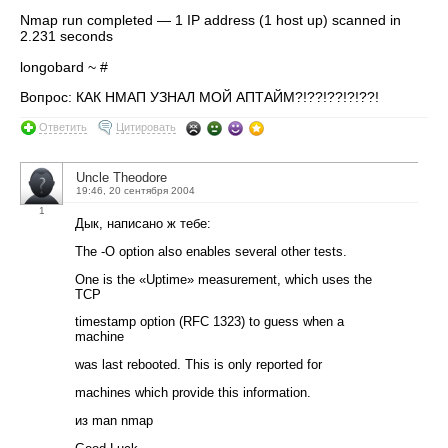
Nmap run completed — 1 IP address (1 host up) scanned in
2.231 seconds
longobard ~ #
Вопрос: КАК НМАП УЗНАЛ МОЙ АПТАЙМ?!??!??!?!??!
Ответить
Цитировать
Uncle Theodore
19:46, 20 сентября 2004
1
Дык, написано ж тебе:
The -O option also enables several other tests.
One is the «Uptime» measurement, which uses the
TCP
timestamp option (RFC 1323) to guess when a
machine
was last rebooted. This is only reported for
machines which provide this information.
из man nmap