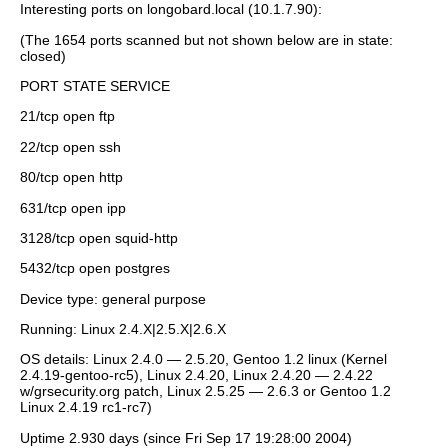
Interesting ports on longobard.local (10.1.7.90):
(The 1654 ports scanned but not shown below are in state:
closed)
PORT STATE SERVICE
21/tcp open ftp
22/tcp open ssh
80/tcp open http
631/tcp open ipp
3128/tcp open squid-http
5432/tcp open postgres
Device type: general purpose
Running: Linux 2.4.X|2.5.X|2.6.X
OS details: Linux 2.4.0 — 2.5.20, Gentoo 1.2 linux (Kernel
2.4.19-gentoo-rc5), Linux 2.4.20, Linux 2.4.20 — 2.4.22
w/grsecurity.org patch, Linux 2.5.25 — 2.6.3 or Gentoo 1.2
Linux 2.4.19 rc1-rc7)
Uptime 2.930 days (since Fri Sep 17 19:28:00 2004)