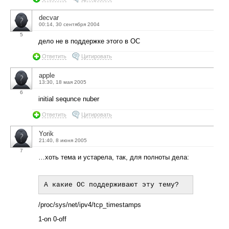
decvar
00:14, 30 сентября 2004
5
дело не в поддержке этого в ОС
Ответить
Цитировать
apple
13:30, 18 мая 2005
6
initial sequnce nuber
Ответить
Цитировать
Yorik
21:40, 8 июня 2005
7
…хоть тема и устарела, так, для полноты дела:
/proc/sys/net/ipv4/tcp_timestamps
1-on 0-off