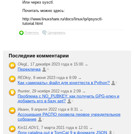
Или через sysctl.
Почитать можно здесь:
http://www.linuxshare.ru/docs/linux/ip/ipsysctl-
tutorial.html
Ответить
Цитировать
Последние комментарии
OlegL
,
17 декабря 2023 года в 15:00 →
Перекличка
21
REDkiy
,
8 июня 2023 года в 9:09 →
Как «замокать» файл для юниттеста в Python?
2
fhunter
,
29 ноября 2022 года в 2:09 →
Проблема с NO_PUBKEY: как получить GPG-ключ и
добавить его в базу apt?
6
Иванн
,
9 апреля 2022 года в 8:31 →
Ассоциация РАСПО провела первое учредительное
собрание
1
Kiri11.ADV1
,
7 марта 2021 года в 12:01 →
Логи catalina.out в TomCat 9 в формате JSON
1