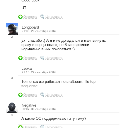
Good Luck,
UT
Ответить
Цитировать
Longobard
21:33, 20 сентября 2004
2
ух, спасибо :) А я и не догадался в ман глянуть,
сразу в сорцы полез, не было времени
нормально в них покопаться :)
Ответить
Цитировать
cebka
21:18, 29 сентября 2004
3
Точно так же работает netcraft.com. По tcp
sequense.
Ответить
Цитировать
Negative
00:07, 30 сентября 2004
4
А какие ОС поддерживают эту тему?
Ответить
Цитировать