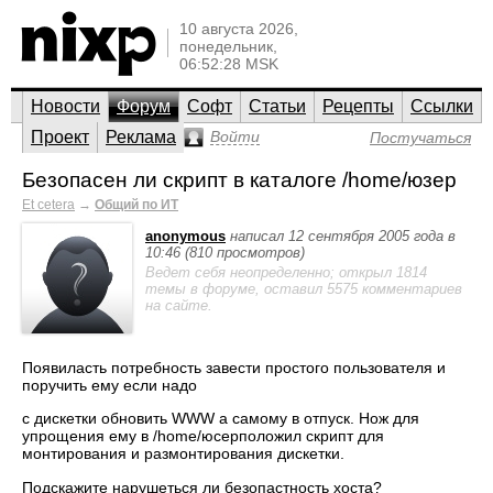
10 августа 2026,
понедельник,
06:52:28 MSK
Новости
Форум
Софт
Статьи
Рецепты
Ссылки
Проект
Реклама
Войти
Постучаться
Безопасен ли скрипт в каталоге /home/юзер
Et cetera
→
Общий по ИТ
anonymous
написал 12 сентября 2005 года в
10:46 (810 просмотров)
Ведет себя неопределенно; открыл 1814
темы в форуме, оставил 5575 комментариев
на сайте.
Появиласть потребность завести простого пользователя и
поручить ему если надо
с дискетки обновить WWW а самому в отпуск. Нож для
упрощения ему в /home/юсерположил скрипт для
монтирования и размонтирования дискетки.
Подскажите нарушеться ли безопастность хоста?