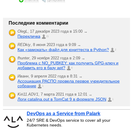
Последние комментарии
OlegL
,
17 декабря 2023 года в 15:00 →
Перекличка
21
REDkiy
,
8 июня 2023 года в 9:09 →
Как «замокать» файл для юниттеста в Python?
2
fhunter
,
29 ноября 2022 года в 2:09 →
Проблема с NO_PUBKEY: как получить GPG-ключ и
добавить его в базу apt?
6
Иванн
,
9 апреля 2022 года в 8:31 →
Ассоциация РАСПО провела первое учредительное
собрание
1
Kiri11.ADV1
,
7 марта 2021 года в 12:01 →
Логи catalina.out в TomCat 9 в формате JSON
1
DevOps as a Service from Palark
24/7 SRE & DevOps service to cover all your
Kubernetes needs.