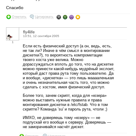
Спасибо
Ответить
Цитировать
fly4life
13:51, 12 сентября 2005
1
Если есть физический доступ (а он, ведь, есть,
не так ли? Иначе в чём смысл в монтировании
дискетки?), то вероятность компрометации
твоего хоста уже велика. Можно
дорассуждаться вплоть до того, что на дискетке
можно принести какой-нибудь мудрёный экслоит,
который даст права рута тому пользователю. Да
и вообще, «дискетка» — это лишь мааааленькая
и очень незначительная часть того, что можно
сделать с хостом, имея физический доступ.
Более того, зачем скрипт, когда для «юзера»
можно выставить нужные правила и права
монтирования дискетки в /etc/fstab. Что в том
скрипте? Команда ’su' и пароль рута, чтоли ;)
ИМХО, не доверяешь тому «юзеру» — не
подпускай его вообще к серверу. Доверяешь —
не заморачивайся насчёт дискет.
Ответить
Цитировать