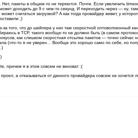
Нет, пакеты в общем-то не теряются. Почти. Если увеличить timeou
а может доходить до 9 с чем-то секунд. И переходить через — ну, та
может считаться загрузкой? А как тогда провайдер живет, у которог
оставили ;)
-за того, что до шейпера у них там скоростной оптоволоконный кан
бираюсь в TCP, такого вообще-то не должно быть (в самом протоко
кусов, как слишком скоростная отсылка пакетов — точно сейчас н
ла (что-то я не уверен… Вообще это хорошо само по себе, но поп
…)
)
e, причем я в этом совсем не виноват :(
 проел, а отказываться от данного провайдера совсем не хочется 