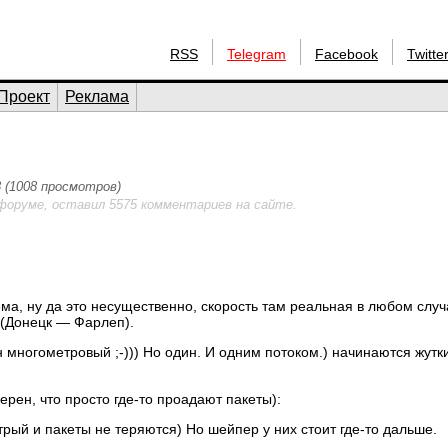
RSS
Telegram
Facebook
Twitte
Проект
Реклама
3 (1008 просмотров)
форуме, оставил 5575 комментариев на сайте.
а, ну да это несущественно, скорость там реальная в любом случ
 (Донецк — Фарлеп).
ен многометровый ;-))) Но один. И одним потоком.) начинаются жут
ерен, что просто где-то проадают пакеты):
рый и пакеты не теряются) Но шейпер у них стоит где-то дальше.