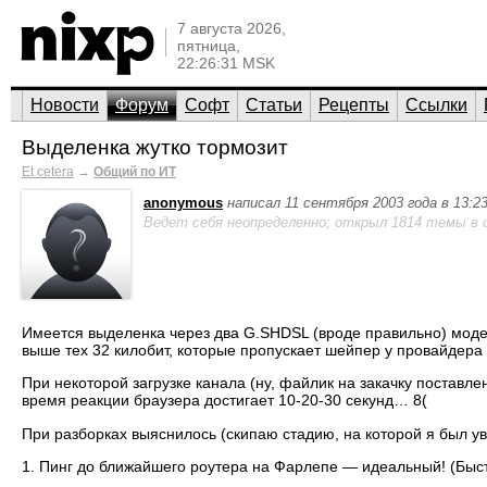
7 августа 2026,
пятница,
22:26:31 MSK
Новости
Форум
Софт
Статьи
Рецепты
Ссылки
Выделенка жутко тормозит
Et cetera
→
Общий по ИТ
anonymous
написал 11 сентября 2003 года в 13:2
Ведет себя неопределенно; открыл 1814 темы в 
Имеется выделенка через два G.SHDSL (вроде правильно) модем
выше тех 32 килобит, которые пропускает шейпер у провайдера
При некоторой загрузке канала (ну, файлик на закачку поставл
время реакции браузера достигает 10-20-30 секунд… 8(
При разборках выяснилось (скипаю стадию, на которой я был ув
1. Пинг до ближайшего роутера на Фарлепе — идеальный! (Быст