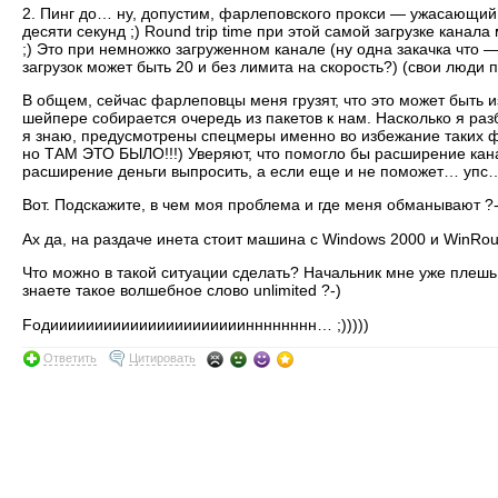
2. Пинг до… ну, допустим, фарлеповского прокси — ужасающий. 
десяти секунд ;) Round trip time при этой самой загрузке канал
;) Это при немножко загруженном канале (ну одна закачка что — 
загрузок может быть 20 и без лимита на скорость?) (свои люди п
В общем, сейчас фарлеповцы меня грузят, что это может быть из
шейпере собирается очередь из пакетов к нам. Насколько я раз
я знаю, предусмотрены спецмеры именно во избежание таких фо
но ТАМ ЭТО БЫЛО!!!) Уверяют, что помогло бы расширение кана
расширение деньги выпросить, а если еще и не поможет… упс
Вот. Подскажите, в чем моя проблема и где меня обманывают ?-
Ах да, на раздаче инета стоит машина с Windows 2000 и WinRout
Что можно в такой ситуации сделать? Начальник мне уже плешь
знаете такое волшебное слово unlimited ?-)
Fодиииииииииииииииииииииинннннннн… ;)))))
Ответить
Цитировать