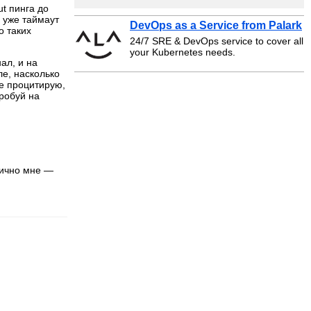
t пинга до
м уже таймаут
DevOps as a Service from Palark
о таких
24/7 SRE & DevOps service to cover all
your Kubernetes needs.
ал, и на
ле, насколько
е процитирую,
робуй на
лично мне —