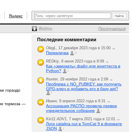
r
Яндекс
Войти
Постучаться
Последние комментарии
OlegL
,
17 декабря 2023 года в 15:00 →
Перекличка
21
REDkiy
,
8 июня 2023 года в 9:09 →
Как «замокать» файл для юниттеста в
Python?
2
fhunter
,
29 ноября 2022 года в 2:09 →
Проблема с NO_PUBKEY: как получить
GPG-ключ и добавить его в базу apt?
ае гораздо
6
Иванн
,
9 апреля 2022 года в 8:31 →
кие тормоза —
Ассоциация РАСПО провела первое
учредительное собрание
1
Kiri11.ADV1
,
7 марта 2021 года в 12:01 →
Логи catalina.out в TomCat 9 в формате
JSON
1