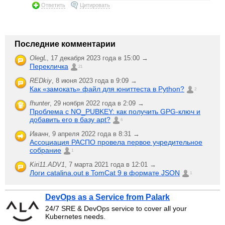
Ответить
Цитировать
Последние комментарии
OlegL
,
17 декабря 2023 года в 15:00 →
Перекличка
21
REDkiy
,
8 июня 2023 года в 9:09 →
Как «замокать» файл для юниттеста в Python?
2
fhunter
,
29 ноября 2022 года в 2:09 →
Проблема с NO_PUBKEY: как получить GPG-ключ и
добавить его в базу apt?
6
Иванн
,
9 апреля 2022 года в 8:31 →
Ассоциация РАСПО провела первое учредительное
собрание
1
Kiri11.ADV1
,
7 марта 2021 года в 12:01 →
Логи catalina.out в TomCat 9 в формате JSON
1
DevOps as a Service from Palark
24/7 SRE & DevOps service to cover all your
Kubernetes needs.