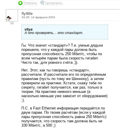
Ответить
Цитировать
fly4life
02:45, 14 февраля 2004
12
vitya
А что проверять… это стандарт.
Гы. Что значит «стандарт»? Т.е. умные дядьки
порешили, что у каждой пары должна быть
пропускная способность 250 Мбит/с, чтобы по
всем четырём парам была скорость гигабит.
Чисто так, для ровного счёта ;)).
Нет. Этот, как ты говоришь «стандарт»,
рассчитали. И рассчитали его по определённым
правилам (пусть по тому же Шеннону), а затем
проверили на практике. Кстати, скажу тебе по
секрету, гигабит получается, как раз, только в
теории. На практике немного меньше (а
насколько меньше уже зависит от оборудования)
;).
П.С. в Fast Ethernet информация передаётся по
двум парам. По твоим расчётам (если у каждой
пары пропускная способность равна 250 Мбит/с)
получается, что скорость там должна быть не
100 Мбит/с, а 500 ;)