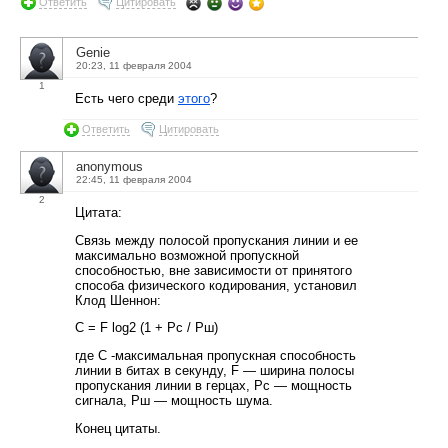
Ответить
Цитировать
Genie
20:23, 11 февраля 2004
1
Есть чего среди
этого
?
Ответить
Цитировать
anonymous
22:45, 11 февраля 2004
2
Цитата:
Связь между полосой пропускания линии и ее
максимально возможной пропускной
способностью, вне зависимости от принятого
способа физического кодирования, установил
Клод Шеннон:
C = F log2 (1 + Pc / Рш)
где С -максимальная пропускная способность
линии в битах в секунду, F — ширина полосы
пропускания линии в герцах, Рс — мощность
сигнала, Рш — мощность шума.
Конец цитаты.