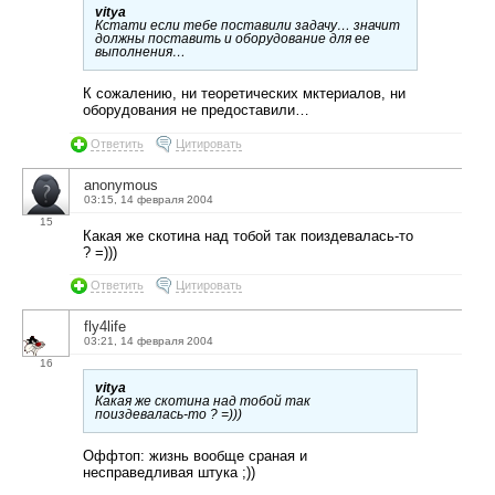
vitya
Кстати если тебе поставили задачу… значит
должны поставить и оборудование для ее
выполнения…
К сожалению, ни теоретических мктериалов, ни
оборудования не предоставили…
Ответить
Цитировать
anonymous
03:15, 14 февраля 2004
15
Какая же скотина над тобой так поиздевалась-то
? =)))
Ответить
Цитировать
fly4life
03:21, 14 февраля 2004
16
vitya
Какая же скотина над тобой так
поиздевалась-то ? =)))
Оффтоп: жизнь вообще сраная и
несправедливая штука ;))