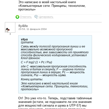
Это написано в моей настольной книге
«Компьютерные сети. Принципы, технологии,
протоколы»
Ответить
Цитировать
fly4life
23:53, 11 февраля 2004
3
vitya
Цитата:
Связь между полосой пропускания линии и ее
максимально возможной пропускной
способностью, вне зависимости от принятого
способа физического кодирования, установил
Клод Шеннон:
C = F log2 (1 + Pc / Рш)
где С -максимальная пропускная способность
линии в битах в секунду, F — ширина полосы
пропускания линии в герцах, Рс — мощность
сигнала, Рш — мощность шума.
Конец цитаты.
Это написано в моей настольной книге
«Компьютерные сети. Принципы, технологии,
протоколы»
От! Это уже что-то. Теперь, подставив табличные
значения (кстати, не подскажите ли эти значения
для мощностей сигнала и шума в UTP-5?) мы