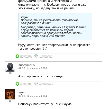
формулами Шеннона и Найквиста и
ограничивается =(. Вобщем, посмотрел я уже
эту книжку, но задачу так и не решил…
vitya
Вообще, ты не учитываешь физическое
кодирование в линии…
Например, передача данных в Gigabit Ethernet
осуществляется по четырем парам,
соответственно пропускная способность
каждой пары равна 250 Мбит/с.
Нууу, опять же, это теоретически. А на практике
ты это проверял? ;)
Ответить
Цитировать
anonymous
02:33, 14 февраля 2004
10
А что проверять… это стандарт.
Ответить
Цитировать
myst
02:39, 14 февраля 2004
11
Попробуй посмотреть у Таненбаума.