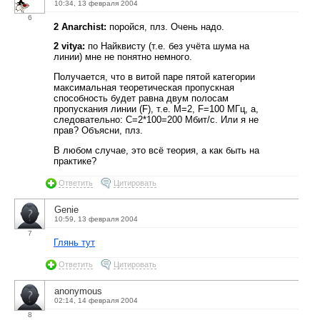
10:34, 13 февраля 2004
6
2 Anarchist:
поройся, плз. Очень надо.
2 vitya:
по Найквисту (т.е. без учёта шума на
линии) мне не понятно немного.
Получается, что в витой паре пятой категории
максимальная теоретическая пропускная
способность будет равна двум полосам
пропускания линии (F), т.е. М=2, F=100 МГц, а,
следовательно: С=2*100=200 Мбит/с. Или я не
прав? Объясни, плз.
В любом случае, это всё теория, а как быть на
практике?
Ответить
Цитировать
Genie
10:59, 13 февраля 2004
7
Глянь тут
Ответить
Цитировать
anonymous
02:14, 14 февраля 2004
8