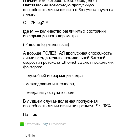
Найквистом, которое также определяет
максимально возможную пропускную
способность линии связи, но без учета шума на
линии:
C = 2F log2 M
где М — количество различимых состояний
информационного параметра.
( 2 после log маленькая)
А вообще ПОЛЕЗНАЯ пропускная способность
линии всегда меньше номинальной битовой
скорости протокола Ethernet за счет нескольких
факторов:
- служебной информации кадра;
- межкадровых интервалов;
- ожидания доступа к среде.
В лудшем случае полезная пропускная
способность линии связи не превысит 97- 98%.
Вот так…
Ответить
Цитировать
fly4life