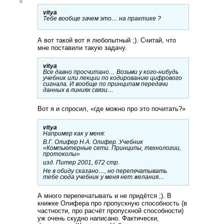
9
vitya
Тебе вообще зачем это… на практике ?
А вот такой вот я любопытный ;). Считай, что
мне поставили такую задачу.
vitya
Все давно просчитано… Возьми у кого-нибудь
учебник или лекции по кодированию цифрового
сигнала. И вообще по принципам передачи
данных в линиях связи…
Вот я и спросил, «где можно про это почитать?»
vitya
Например как у меня:
В.Г. Олифер Н.А. Олифер. Учебник
«Компьютерные сети. Принципы, технологии,
протоколы»
изд. Питер 2001, 672 стр.
Не в обиду сказано…, но перепечатывать
тебе сюда учебник у меня нет желания…
А много перепечатывать и не придётся ;). В
книжке Олифера про пропускную способность (в
частности, про расчёт пропускной способности)
уж очень скудно написано. Фактически,