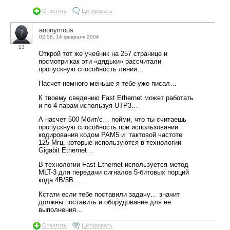
Ответить
Цитировать
anonymous
02:58, 14 февраля 2004
13
Открой тот же учебник на 257 странице и
посмотри как эти «дядьки» рассчитали
пропускную способность линии…
Насчет немного меньше я тебе уже писал…
К твоему сведению Fast Ethernet может работать
и по 4 парам используя UTP3…
А насчет 500 Мбит/с… пойми, что ты считаешь
пропускную способность при использовании
кодирования кодом PAM5 и тактовой частоте
125 Мгц, которые используются в технологии
Gigabit Ethernet…
В технологии Fast Ethernet используется метод
MLT-3 для передачи сигналов 5-битовых порций
кода 4B/5B…
Кстати если тебе поставили задачу… значит
должны поставить и оборудование для ее
выполнения…
Ответить
Цитировать