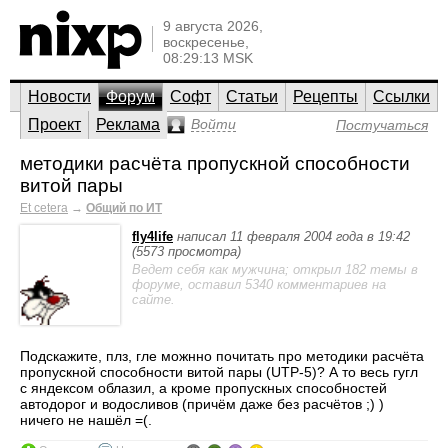
9 августа 2026,
воскресенье,
08:29:13 MSK
Новости
Форум
Софт
Статьи
Рецепты
Ссылки
Проект
Реклама
Войти
Постучаться
методики расчёта пропускной способности
витой пары
Et cetera
→
Общий по ИТ
fly4life
написал 11 февраля 2004 года в 19:42
(5573 просмотра)
Ведет себя как мужчина; открыл 182 темы в
форуме, оставил 5340 комментариев на
сайте.
Подскажите, плз, гле можнно почитать про методики расчёта
пропускной способности витой пары (UTP-5)? А то весь гугл
с яндексом облазил, а кроме пропускных способностей
автодорог и водосливов (причём даже без расчётов ;) )
ничего не нашёл =(.