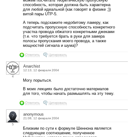
можем посчитать теоретическую пропускную
способность, которая должна быть характерна
для любой идеальной (как говорят в физике ;))
витой пары UTP-5.
А теперь подскажите недобитому ламеру, как
подсчитать пропускную способность конкретного
участка провода обжатого конкретными джеками
(т.е. что требуется брать в руки для замера
полосы пропускания моего провода, а также
мощностей сигнала и шума)?
Ответить
Цитировать
Anarchist
12:13, 12 февраля 2004
4
Могу порыться.
В моих лекциях было достаточно материалов
для того, чтобы начать размышлять на эту тему.
Ответить
Цитировать
anonymous
21:08, 12 февраля 2004
5
Близким по сути к формуле Шеннона является
следующее соотношение, полученное