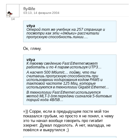
fly4life
03:13, 14 февраля 2004
14
vitya
Открой тот же учебник на 257 странице и
посмотри как эти «дядьки» рассчитали
пропускную способность линии….
Ок, гляну.
vitya
К твоему сведению Fast Ethernet может
работать и по 4 парам используя UTP3…
А насчет 500 Мбит/с… пойми, что ты
считаешь пропускную способность при
использовании кодирования кодом PAM5 и
тактовой частоте 125 Мгц, которые
используются в технологии Gigabit Ethernet…
В технологии Fast Ethernet используется
метод MLT-3 для передачи сигналов 5-битовых
порций кода 4B/5B…
=)) Сорри, если в предыдущем посте мой тон
показался грубым, но просто я не понял, к чему
это ты начал вообще говорить про гигабит
эзернет. Думал подколоть. А нет, маладца, не
повёлся и выкрутился ;)