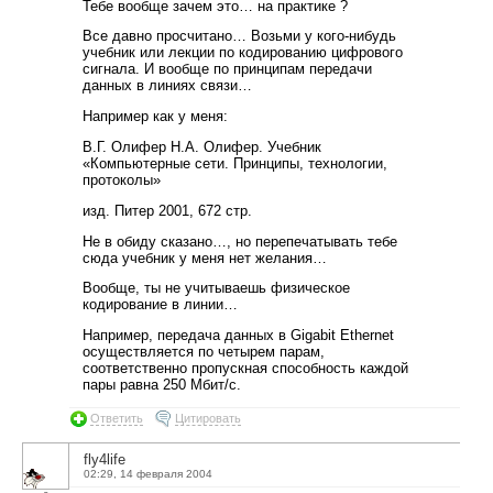
Тебе вообще зачем это… на практике ?
Все давно просчитано… Возьми у кого-нибудь
учебник или лекции по кодированию цифрового
сигнала. И вообще по принципам передачи
данных в линиях связи…
Например как у меня:
В.Г. Олифер Н.А. Олифер. Учебник
«Компьютерные сети. Принципы, технологии,
протоколы»
изд. Питер 2001, 672 стр.
Не в обиду сказано…, но перепечатывать тебе
сюда учебник у меня нет желания…
Вообще, ты не учитываешь физическое
кодирование в линии…
Например, передача данных в Gigabit Ethernet
осуществляется по четырем парам,
соответственно пропускная способность каждой
пары равна 250 Мбит/с.
Ответить
Цитировать
fly4life
02:29, 14 февраля 2004