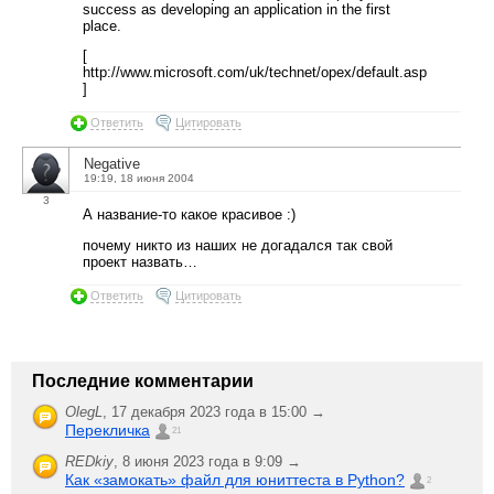
success as developing an application in the first
place.
[
http://www.microsoft.com/uk/technet/opex/default.asp
]
Ответить
Цитировать
Negative
19:19, 18 июня 2004
3
А название-то какое красивое :)
почему никто из наших не догадался так свой
проект назвать…
Ответить
Цитировать
Последние комментарии
OlegL
,
17 декабря 2023 года в 15:00 →
Перекличка
21
REDkiy
,
8 июня 2023 года в 9:09 →
Как «замокать» файл для юниттеста в Python?
2