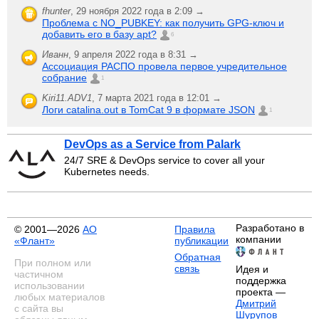
fhunter
,
29 ноября 2022 года в 2:09 →
Проблема с NO_PUBKEY: как получить GPG-ключ и
добавить его в базу apt?
6
Иванн
,
9 апреля 2022 года в 8:31 →
Ассоциация РАСПО провела первое учредительное
собрание
1
Kiri11.ADV1
,
7 марта 2021 года в 12:01 →
Логи catalina.out в TomCat 9 в формате JSON
1
DevOps as a Service from Palark
24/7 SRE & DevOps service to cover all your
Kubernetes needs.
Разработано в
© 2001—2026
АО
Правила
компании
«Флант»
публикации
Обратная
При полном или
связь
Идея и
частичном
поддержка
использовании
проекта —
любых материалов
Дмитрий
с сайта вы
Шурупов