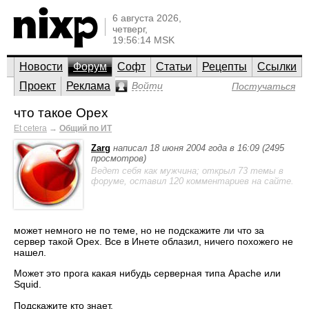
6 августа 2026,
четверг,
19:56:14 MSK
Новости
Форум
Софт
Статьи
Рецепты
Ссылки
Проект
Реклама
Войти
Постучаться
что такое Opex
Et cetera
→
Общий по ИТ
Zarg
написал 18 июня 2004 года в 16:09 (2495
просмотров)
Ведет себя как мужчина; открыл 73 темы в
форуме, оставил 120 комментариев на сайте.
может немного не по теме, но не подскажите ли что за
сервер такой Opex. Все в Инете облазил, ничего похожего не
нашел.
Может это прога какая нибудь серверная типа Apache или
Squid.
Подскажите кто знает.