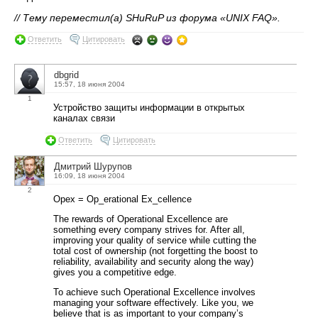
// Тему переместил(а) SHuRuP из форума «UNIX FAQ».
Ответить
Цитировать
dbgrid
15:57, 18 июня 2004
1
Устройство защиты информации в открытых
каналах связи
Ответить
Цитировать
Дмитрий Шурупов
16:09, 18 июня 2004
2
Opex = Op_erational Ex_cellence
The rewards of Operational Excellence are
something every company strives for. After all,
improving your quality of service while cutting the
total cost of ownership (not forgetting the boost to
reliability, availability and security along the way)
gives you a competitive edge.
To achieve such Operational Excellence involves
managing your software effectively. Like you, we
believe that is as important to your company’s