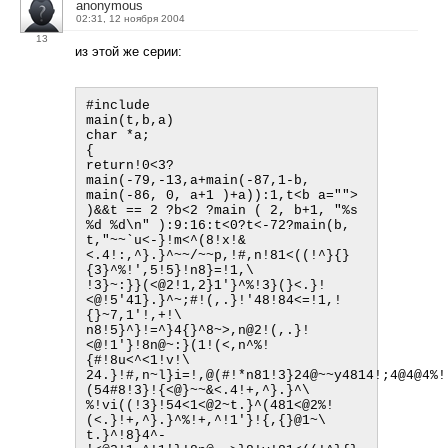
anonymous
02:31, 12 ноября 2004
13
из этой же серии:
#include 

main(t,b,a)

char *a;

{

return!0<3?
main(-79,-13,a+main(-87,1-b,

main(-86, 0, a+1 )+a)):1,t<b a="">
)&&t == 2 ?b<2 ?main ( 2, b+1, "%s 
%d %d\n" ):9:16:t<0?t<-72?main(b,
t,"~~`u<-}!m<^(8!x!&
<.4!:,^}.}^~~/~~p,!#,n!81<((!^}{}
{3}^%!',5!5}!n8}=!1,\
!3}~:}}(<@2!1,2}1'}^%!3}(}<.}!
<@!5'41}.}^~;#!(,.}!'48!84<=!1,!
{}~7,1'!,+!\
n8!5}^}!=^}4{}^8~>,n@2!(,.}!
<@!1'}!8n@~:}(1!(<,n^%!
{#!8u<^<1!v!\
24.}!#,n~l}i=!,@(#!*n81!3}24@~~y4814!;4@4@4%!
(54#8!3}!{<@}~~&<.4!+,^}.}^\
%!vi((!3}!54<1<@2~t.}^(481<@2%!
(<.}!+,^}.}^%!+,^!1'}!{,{}@1~\
t.}^!8}4^-