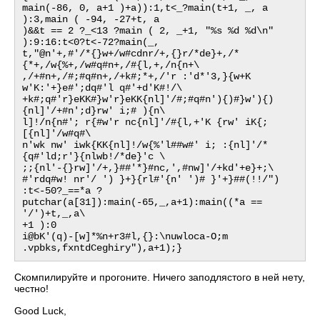
main(-86, 0, a+1 )+a)):1,t<_?main(t+1, _, a 
):3,main ( -94, -27+t, a

)&&t == 2 ?_<13 ?main ( 2, _+1, "%s %d %d\n" 
):9:16:t<0?t<-72?main(_,

t,"@n'+,#'/*{}w+/w#cdnr/+,{}r/*de}+,/*
{*+,/w{%+,/w#q#n+,/#{l,+,/n{n+\

,/+#n+,/#;#q#n+,/+k#;*+,/'r :'d*'3,}{w+K 
w'K:'+}e#';dq#'l q#'+d'K#!/\

+k#;q#'r}eKK#}w'r}eKK{nl]'/#;#q#n'){)#}w'){)
{nl]'/+#n';d}rw' i;# ){n\

l]!/n{n#'; r{#w'r nc{nl]'/#{l,+'K {rw' iK{;
[{nl]'/w#q#\

n'wk nw' iwk{KK{nl]!/w{%'l##w#' i; :{nl]'/*
{q#'ld;r'}{nlwb!/*de}'c \

;;{nl'-{}rw]'/+,}##'*}#nc,',#nw]'/+kd'+e}+;\

#'rdq#w! nr'/ ') }+}{rl#'{n' ')# }'+}##(!!/")

:t<-50?_==*a ?
putchar(a[31]):main(-65,_,a+1):main((*a == 
'/')+t,_,a\

+1 ):0

i@bK'(q)-[w]*%n+r3#l,{}:\nuwloca-O;m 
Скомпилируйте и прогоните. Ничего заподлястого в ней нету,
честно!
Good Luck,