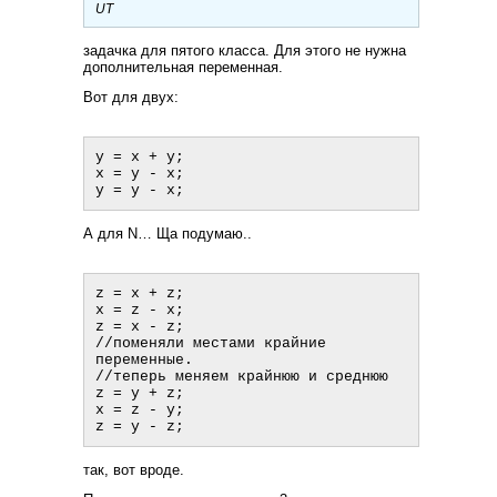
UT
задачка для пятого класса. Для этого не нужна
дополнительная переменная.
Вот для двух:
y = x + y;

x = y - x;

А для N… Ща подумаю..
z = x + z;

x = z - x;

z = x - z;

//поменяли местами крайние 
переменные.

//теперь меняем крайнюю и среднюю

z = y + z;

x = z - y;

так, вот вроде.