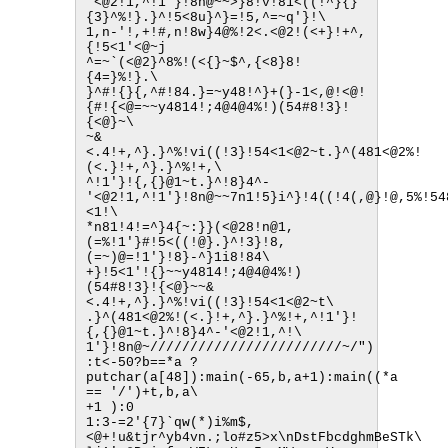
'<@2!1,^!1'}!8n@~~>}8!v!81<((!^}{}
{3}^%!}.}^!5<8u}^}=!5,^=~q'}!\
1,n-'!,+!#,n!8w}4@%!2<.<@2!(<+}!+^,
{!5<1'<@~j
^=~`(<@2}^8%!(<{}~$^,{<8}8!
{4=}%!}.\
}^#!{}{,^#!84.}=~y48!^}+(}-1<,@!<@!
{#!{<@=~~y4814!;4@4@4%!)(54#8!3}!
{<@}~\
~&
<.4!+,^}.}^%!vi((!3}!54<1<@2~t.}^(481<@2%!
(<.}!+,^}.}^%!+,\
^!1'}!{,{}@1~t.}^!8}4^-
'<@2!1,^!1'}!8n@~~7n1!5}i^}!4((!4(,@}!@,5%!54
<1!\
*n81!4!=^}4{~:}}(<@28!n@1,
(=%!1'}#!5<((!@}.}^!3}!8,
(=~)@=!1'}!8}-^}1i8!84\
+}!5<1'!{}~~y4814!;4@4@4%!)
(54#8!3}!{<@}~~&
<.4!+,^}.}^%!vi((!3}!54<1<@2~t\
.}^(481<@2%!(<.}!+,^}.}^%!+,^!1'}!
{,{}@1~t.}^!8}4^-'<@2!1,^!\
1'}!8n@~////////////////////////~/")
:t<-50?b==*a ?
putchar(a[48]):main(-65,b,a+1):main((*a 
== '/')+t,b,a\
+1 ):0
1:3-=2'{7}`qw(*)i%m$,
<@+!u&tjr^yb4vn.;lo#z5>x\nDstFbcdghmBeSTk\