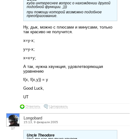
куда интереснее вопрос о нахождении другой
подобной функции. ;)))
при помощи которой возможно подобное
преобразование.
Ну, дык, можно с плюсами и минусами, только
так красиво не получится.
x=y-x;
y=y-x;
x=x+y;
А так, нужна хвункция, удовлетворяющая
уравнению
f(x, f(x,y)) = y
Good Luck,
UT
Ответить
Цитировать
Longobard
15:13, 9 февраля 2005
17
Uncle Theodore
Чей-то как-то тихо кругом…