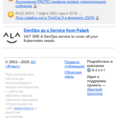
Ассоциация РАСПО провела первое учредительное
собрание
1
Kiri11.ADV1
,
7 марта 2021 года в 12:01 →
Логи catalina.out в TomCat 9 в формате JSON
1
DevOps as a Service from Palark
24/7 SRE & DevOps service to cover all your
Kubernetes needs.
Разработано в
© 2001—2026
АО
Правила
компании
«Флант»
публикации
Обратная
При полном или
связь
Идея и
частичном
поддержка
использовании
проекта —
любых материалов
Дмитрий
с сайта вы
Шурупов
обязаны явным
образом указывать
гиперссылку на
сайт
www.nixp.ru
в
качестве
источника.