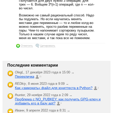
Получается для двух нужно 3 операции, для
трех — 6. Вобщем 3*(n-1) операций, где n — кол-
во чисел.
Возможно не самый рациональный способ. Надо
бы подумать. Но если научились менять
местами две переменные — то и любое колд-во
можно поменять, просто разбив переменные на
пары. Чем-то напонимает сортировку пузырьком.
Только в нашем случае идем по ряду чисел,
меня их местами, и так пока все не поменяем.
Ответить
Цитировать
Последние комментарии
OlegL
,
17 декабря 2023 года в 15:00 →
Перекличка
21
REDkiy
,
8 июня 2023 года в 9:09 →
Как «замокать» файл для юниттеста в Python?
2
fhunter
,
29 ноября 2022 года в 2:09 →
Проблема с NO_PUBKEY: как получить GPG-ключ и
добавить его в базу apt?
6
Иванн
,
9 апреля 2022 года в 8:31 →