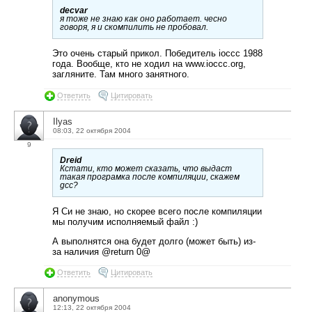
decvar
я тоже не знаю как оно работает. чесно
говоря, я и скомпилить не пробовал.
Это очень старый прикол. Победитель ioccc 1988
года. Вообще, кто не ходил на www.ioccc.org,
загляните. Там много занятного.
Ответить
Цитировать
Ilyas
08:03, 22 октября 2004
9
Dreid
Кстати, кто может сказать, что выдаст
такая програмка после компиляции, скажем
gcc?
Я Си не знаю, но скорее всего после компиляции
мы получим исполняемый файл :)
А выполнятся она будет долго (может быть) из-
за наличия @return 0@
Ответить
Цитировать
anonymous
12:13, 22 октября 2004