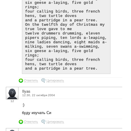
six geese a-laying, five gold 
rings;

four calling birds, three french 
hens, two turtle doves

and a partridge in a pear tree.

On the twelfth day of Christmas my 
true love gave to me

twelve drummers drumming, eleven 
pipers piping, ten lords a-leaping,

nine ladies dancing, eight maids a-
milking, seven swans a-swimming,

six geese a-laying, five gold 
rings;

four calling birds, three french 
hens, two turtle doves

Ответить
Цитировать
Ilyas
12:30, 22 октября 2004
12
:)
буду изучать Си
Ответить
Цитировать