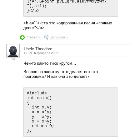
ljA',GPoinf pVELqrH.aIuvMWxyzwY-
"),a+1);
<b a="">кста это кодированная песня «пряных
девок"</b>
Ответить
Цитировать
Uncle Theodore
19:29, 6 февраля 2005
14
Чей-то как-то тихо кругом…
Вопрос на засыпку: что делает вот эта
программа? И как она это делает?
#include

int main()

{

  int x,y;

  x = x^y;

  y = x^y;

  x = x^y;

  return 0;
