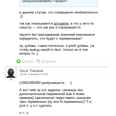
инициализировать? Пушкин?
в данном случае, это совершенно необязательно
;))
так как показывается
алгоритм
, а что у него по
смыслу — это как раз и спрашивается.
неужто без присваивания значений невозможно
определить, что будет с переменными?
ну, добавь. самостоятельно. и printf добавь. уж
чтобы вывод какой-то был. только не в том
вопрос-то ;)
Ответить
Цитировать
Uncle Theodore
18:44, 9 февраля 2005
19
LONGOBARD разбушевался… :-)
А вот тебе за это задачка: сможешь без
дополнительной переменной (как в моем
примере) /циклически/ переставить значения
трех переменных (ну или N переменных)? Т.е,
для x, y и z сделать
x <- z;