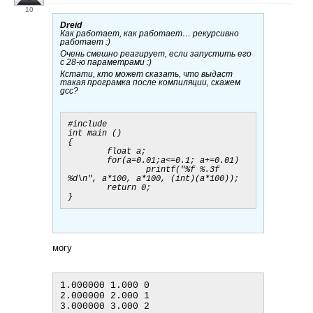
10
Dreid
Как работает, как работает… рекурсивно
работает :)
Очень смешно реагирует, если запустить его
с 28-ю параметрами :)
Кстати, кто может сказать, что выдаст
такая програмка после компиляции, скажем
gcc?
#include 

int main ()

{

        float a;

        for(a=0.01;a<=0.1; a+=0.01)

                printf("%f %.3f 
%d\n", a*100, a*100, (int)(a*100));

        return 0;

могу
1.000000 1.000 0

2.000000 2.000 1

3.000000 3.000 2
