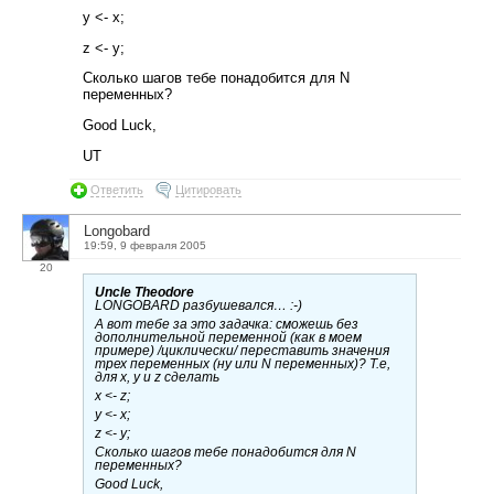
y <- x;
z <- y;
Сколько шагов тебе понадобится для N
переменных?
Good Luck,
UT
Ответить
Цитировать
Longobard
19:59, 9 февраля 2005
20
Uncle Theodore
LONGOBARD разбушевался… :-)
А вот тебе за это задачка: сможешь без
дополнительной переменной (как в моем
примере) /циклически/ переставить значения
трех переменных (ну или N переменных)? Т.е,
для x, y и z сделать
x <- z;
y <- x;
z <- y;
Сколько шагов тебе понадобится для N
переменных?
Good Luck,