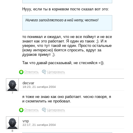
Нууу, если ты в корневом посте сказал вот это:
Ничего заподлястого в ней нету, честно!
то понимал и ожидал, что не все поймут и не все
знают как это работает. Я один из таких ;). И я
уверен, что тут такой не один. Просто остальные
(кому интересно) боятся спросить, вдруг за
дураков примут ;).
Так что давай рассказывай, не стесняйся =)).
Ответить
Цитировать
decvar
18:23, 21 октября 2004
7
я тоже не знаю как оно работает. чесно говоря, я
и скомпилить не пробовал.
Ответить
Цитировать
vnp
22:17, 21 октября 2004
8