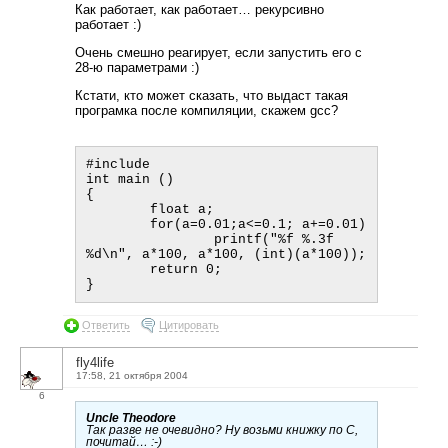
Как работает, как работает… рекурсивно
работает :)
Очень смешно реагирует, если запустить его с
28-ю параметрами :)
Кстати, кто может сказать, что выдаст такая
програмка после компиляции, скажем gcc?
#include 

int main ()

{

        float a;

        for(a=0.01;a<=0.1; a+=0.01)

                printf("%f %.3f 
%d\n", a*100, a*100, (int)(a*100));

        return 0;

Ответить
Цитировать
fly4life
17:58, 21 октября 2004
6
Uncle Theodore
Так разве не очевидно? Ну возьми книжку по С,
почитай… :-)