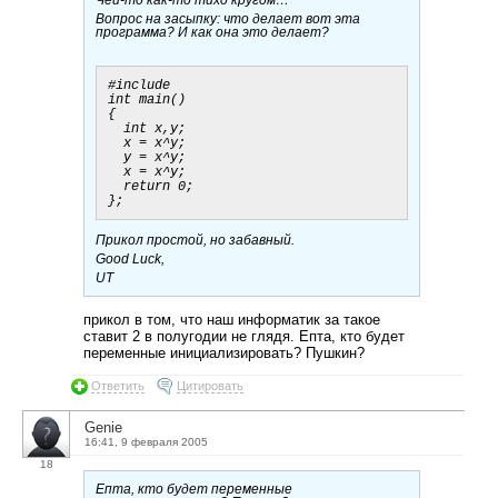
Вопрос на засыпку: что делает вот эта
программа? И как она это делает?
#include

int main()

{

  int x,y;

  x = x^y;

  y = x^y;

  x = x^y;

  return 0;

Прикол простой, но забавный.
Good Luck,
UT
прикол в том, что наш информатик за такое
ставит 2 в полугодии не глядя. Епта, кто будет
переменные инициализировать? Пушкин?
Ответить
Цитировать
Genie
16:41, 9 февраля 2005
18
Епта, кто будет переменные