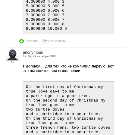
4.000000 4.000 3

5.000000 5.000 5

6.000000 6.000 6

7.000000 7.000 7

8.000000 8.000 7

9.000000 9.000 8

Ответить
Цитировать
anonymous
12:16, 22 октября 2004
11
в догонку… для тех кто не компилил первую, вот
что выводится при выполнении:
On the first day of Christmas my 
true love gave to me

a partridge in a pear tree.

On the second day of Christmas my 
true love gave to me

two turtle doves

and a partridge in a pear tree.

On the third day of Christmas my 
true love gave to me

three french hens, two turtle doves

and a partridge in a pear tree.
