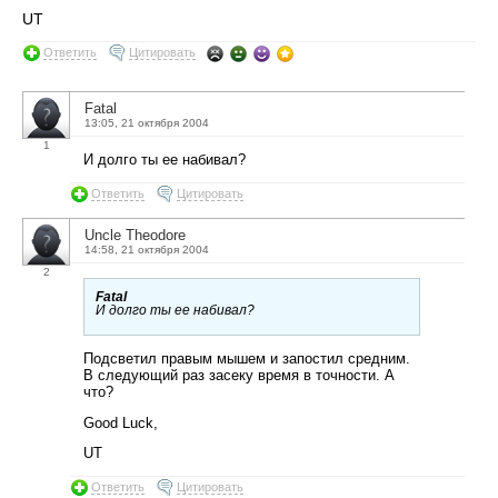
UT
Ответить
Цитировать
Fatal
13:05, 21 октября 2004
1
И долго ты ее набивал?
Ответить
Цитировать
Uncle Theodore
14:58, 21 октября 2004
2
Fatal
И долго ты ее набивал?
Подсветил правым мышем и запостил средним.
В следующий раз засеку время в точности. А
что?
Good Luck,
UT
Ответить
Цитировать