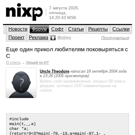
7 августа 2026,
пятница,
14:20:43 MSK
Новости
Форум
Софт
Статьи
Рецепты
Ссылки
Проект
Реклама
Войти
Постучаться
Еще один прикол любителям поковыряться с
С
Et cetera
→
Общий по ИТ
Uncle Theodore
написал 18 октября 2004 года
в 23:28 (1005 просмотров)
Ведет себя неопределенно; открыл 58 тем в
форуме, оставил 1537 комментариев на
сайте.
#include 

main(t,_,a)

char *a;

{return!0<3?main(-79,-13,a+main(-87,1-_,
