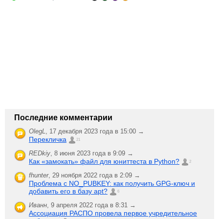
Последние комментарии
OlegL
,
17 декабря 2023 года в 15:00 →
Перекличка
21
REDkiy
,
8 июня 2023 года в 9:09 →
Как «замокать» файл для юниттеста в Python?
2
fhunter
,
29 ноября 2022 года в 2:09 →
Проблема с NO_PUBKEY: как получить GPG-ключ и
добавить его в базу apt?
6
Иванн
,
9 апреля 2022 года в 8:31 →
Ассоциация РАСПО провела первое учредительное