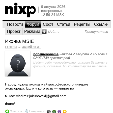
9 августа 2026,
воскресенье,
12:59:24 MSK
Новости
Форум
Софт
Статьи
Рецепты
Ссылки
Проект
Реклама
Войти
Постучаться
Иконка MSIE
Et cetera
→
Общий по ИТ
nonamenoname
написал 2 августа 2005 года в
02:07 (749 просмотров)
Ведет себя неопределенно; открыл 62 темы в
форуме, оставил 375 комментариев на сайте.
Hарод, нужна иконка майкрософтовского интернет
эксплорера. Eсли у кого есть — киньте на
мыло: vladimir.jakubovskij@gmail.com
thanx!
Ответить
Цитировать