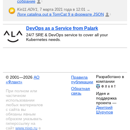
собрание
1
Kiri11.ADV1
,
7 марта 2021 года в 12:01 →
Логи catalina.out в TomCat 9 в формате JSON
1
DevOps as a Service from Palark
24/7 SRE & DevOps service to cover all your
Kubernetes needs.
Разработано в
© 2001—2026
АО
Правила
компании
«Флант»
публикации
Обратная
При полном или
связь
Идея и
частичном
поддержка
использовании
проекта —
любых материалов
Дмитрий
с сайта вы
Шурупов
обязаны явным
образом указывать
гиперссылку на
сайт
www.nixp.ru
в