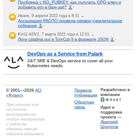
Проблема с NO_PUBKEY: как получить GPG-ключ и
добавить его в базу apt?
6
Иванн
,
9 апреля 2022 года в 8:31 →
Ассоциация РАСПО провела первое учредительное
собрание
1
Kiri11.ADV1
,
7 марта 2021 года в 12:01 →
Логи catalina.out в TomCat 9 в формате JSON
1
DevOps as a Service from Palark
24/7 SRE & DevOps service to cover all your
Kubernetes needs.
Разработано в
© 2001—2026
АО
Правила
компании
«Флант»
публикации
Обратная
При полном или
связь
Идея и
частичном
поддержка
использовании
проекта —
любых материалов
Дмитрий
с сайта вы
Шурупов
обязаны явным
образом указывать