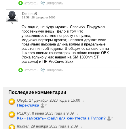
Ответить
Цитировать
DimitriuS
18:58, 28 февраля 2006
5
Ох ладно, не буду мучать. Спасибо. Придумал
простенькую вещь. Дело в том что
управляемость мне попросту не нужна,
медиаконвертеры дружат, неплохо дружат если
правильно выбрана длина волны и предельные
расстояния соблюдены. В общем остановился на
Luxcom-овских конвертерах на обоих концах ОВК
(пока только у них нашел на SM 1300nm ST
разъемы) и HP ProCurve 25xx.
Ответить
Цитировать
Последние комментарии
OlegL
,
17 декабря 2023 года в 15:00 →
Перекличка
21
REDkiy
,
8 июня 2023 года в 9:09 →
Как «замокать» файл для юниттеста в Python?
2
fhunter
,
29 ноября 2022 года в 2:09 →