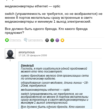
медиаконвертеры ethernet — optic
switch (управляемость не требуется, но не возбраняется) не
менее 8 портов желательны сразу встроенные в свитч
медиаконвертеры и минимум 1 выход электрический.
Все должно быть одного бренда. Кто какого бренда
предложит?
Ответить
Цитировать
anonymous
17:18, 28 февраля 2006
1
DimitriuS
Господа, я тут озаботился одной проблемкой
может кто что посоветует:
нужно брендовое железо для организации сети
по оптическому кабелю.
оборудование сингл-модовое, длина линии ~18-
20км, требуются:
медиаконвертеры ethernet — optic
switch (управляемость не требуется, но не
возбраняется) не менее 8 портов желательны
сразу встроенные в свитч медиаконвертеры и
минимум 1 выход электрический.
Все должно быть одного бренда. Кто какого