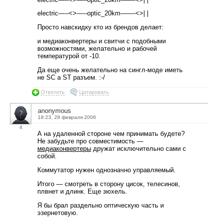
electric—--<>—--optic_20km——-<>| |
Просто навскидку кто из брендов делает:
и медиаконвертеры и свитчи с подобными
возможностями, желательно и рабочей
температурой от -10.
Да еще очень желательно на сингл-моде иметь
не SC а ST разъем. :-/
Ответить
Цитировать
anonymous
18:23, 28 февраля 2006
4
А на удаленной стороне чем принимать будете?
Не забудьте про совместимость —
медиаконвертеры
дружат исключительно сами с
собой.
Коммутатор нужен однозначно управляемый.
Итого — смотреть в сторону цисок, телесинов,
плвнет и длинк. Еще зюхель.
Я бы брал раздельно оптическую часть и
эзернетовую.