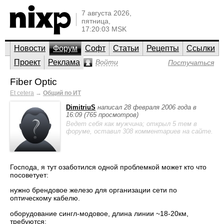
7 августа 2026,
пятница,
17:20:03 MSK
Новости
Форум
Софт
Статьи
Рецепты
Ссылки
Проект
Реклама
Войти
Постучаться
Fiber Optic
Et cetera
→
Общий по ИТ
DimitriuS
написал 28 февраля 2006 года в
16:09 (765 просмотров)
Ведет себя как мужчина; открыл 5 тем в
форуме, оставил 308 комментариев на сайте.
Господа, я тут озаботился одной проблемкой может кто что
посоветует:
нужно брендовое железо для организации сети по
оптическому кабелю.
оборудование сингл-модовое, длина линии ~18-20км,
требуются: