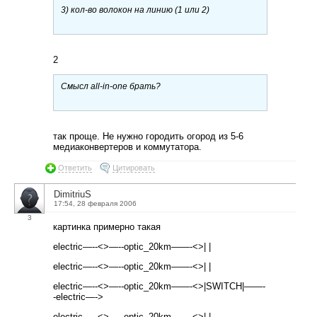
3) кол-во волокон на линию (1 или 2)
2
Смысл all-in-one брать?
так проще. Не нужно городить огород из 5-6
медиаконвертеров и коммутатора.
Ответить
Цитировать
DimitriuS
17:54, 28 февраля 2006
3
картинка примерно такая
electric—--<>—--optic_20km——-<>| |
electric—--<>—--optic_20km——-<>| |
electric—--<>—--optic_20km——-<>|SWITCH|——-
-electric—->
electric—--<>—--optic_20km——-<>| |