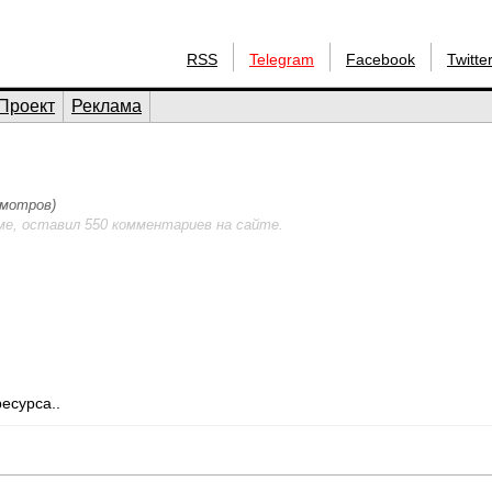
RSS
Telegram
Facebook
Twitte
Проект
Реклама
смотров)
ме, оставил 550 комментариев на сайте.
есурса..