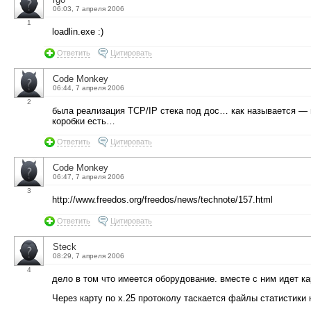
06:03, 7 апреля 2006
1
loadlin.exe :)
Ответить
Цитировать
Code Monkey
06:44, 7 апреля 2006
2
была реализация TCP/IP стека под дос… как называется — в
коробки есть…
Ответить
Цитировать
Code Monkey
06:47, 7 апреля 2006
3
http://www.freedos.org/freedos/news/technote/157.html
Ответить
Цитировать
Steck
08:29, 7 апреля 2006
4
дело в том что имеется оборудование. вместе с ним идет 
Через карту по x.25 протоколу таскается файлы статистики н