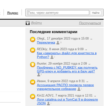
r
Яндекс
Войти
Постучаться
Последние комментарии
OlegL
,
17 декабря 2023 года в 15:00 →
Перекличка
21
REDkiy
,
8 июня 2023 года в 9:09 →
Как «замокать» файл для юниттеста в
Python?
2
fhunter
,
29 ноября 2022 года в 2:09 →
Проблема с NO_PUBKEY: как получить
GPG-ключ и добавить его в базу apt?
6
Иванн
,
9 апреля 2022 года в 8:31 →
Ассоциация РАСПО провела первое
учредительное собрание
1
Kiri11.ADV1
,
7 марта 2021 года в 12:01 →
Логи catalina.out в TomCat 9 в формате
JSON
1