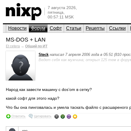
7 августа 2026,
пятница,
00:57:11 MSK
Новости
Форум
Софт
Статьи
Рецепты
Ссылки
MS-DOS + LAN
Et cetera
→
Общий по ИТ
Steck
написал 7 апреля 2006 года в 05:51 (810 про
Ведет себя как мужчина; открыл 125 тем в фору
Народ как завести машину с dos’om в сетку?
какой софт для этого надо?
Что бы она пинговалась и умела таскать файло с расшареного р
Ответить
Цитировать
rgo