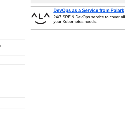
DevOps as a Service from Palark
24/7 SRE & DevOps service to cover all
your Kubernetes needs.
з