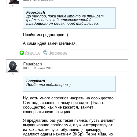
4
Feuerbach
До тех пор, пока тебе кто-то не пришлет
файл с вот такой перекосяченной (в
традиционном редакторе) табуляцией.
Проблемы редакторов :)
А сама идея замечательная.
Ответить
Цитировать
Feuerbach
00:58, 11 июля 2006
5
Longobard
Проблемы редакторов :)
Ну, есть много способов насрать на сообщество.
Сам ведь знаешь, к чему приводит ;) Благо
сообщество, как мне кажется, займет
консервативную позицию.
Я предлагаю, раз уж такая пьянка, пусть делают
выравнивание пробелами, а уж интерпретируют
их как эластичную табуляцию (к примеру,
удаляют одним нажатием BkSp). Те же яйца, но