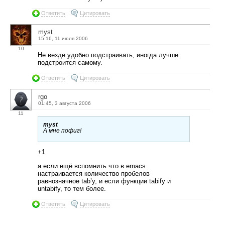
Ответить
Цитировать
myst
15:16, 11 июля 2006
10
Не везде удобно подстраивать, иногда лучше
подстроится самому.
Ответить
Цитировать
rgo
01:45, 3 августа 2006
11
myst
А мне пофиг!
+1
а если ещё вспомнить что в emacs
настраивается количество пробелов
равнозначное tab’у, и если функции tabify и
untabify, то тем более.
Ответить
Цитировать