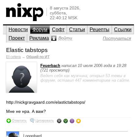
8 августа 2026,
суббота,
22:40:12 MSK
Новости
Форум
Софт
Статьи
Рецепты
Ссылки
Проект
Реклама
Войти
Постучаться
Elastic tabstops
Et cetera
→
Общий по ИТ
Feuerbach
написал 10 июля 2006 года в 19:28
(721 просмотр)
Ведет себя как мужчина; открыл 53 темы в
форуме, оставил 447 комментариев на сайте.
http://nickgravgaard.com/elastictabstops/
Мне не нра. А вам?
Ответить
Цитировать
Longobard