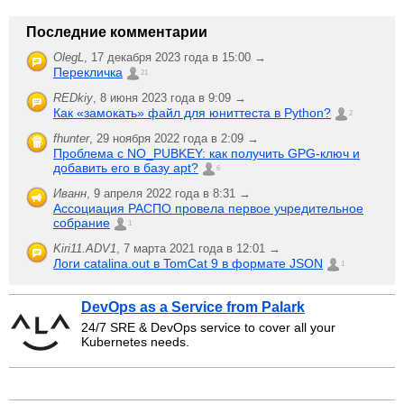
Последние комментарии
OlegL
,
17 декабря 2023 года в 15:00 →
Перекличка
21
REDkiy
,
8 июня 2023 года в 9:09 →
Как «замокать» файл для юниттеста в Python?
2
fhunter
,
29 ноября 2022 года в 2:09 →
Проблема с NO_PUBKEY: как получить GPG-ключ и
добавить его в базу apt?
6
Иванн
,
9 апреля 2022 года в 8:31 →
Ассоциация РАСПО провела первое учредительное
собрание
1
Kiri11.ADV1
,
7 марта 2021 года в 12:01 →
Логи catalina.out в TomCat 9 в формате JSON
1
DevOps as a Service from Palark
24/7 SRE & DevOps service to cover all your
Kubernetes needs.