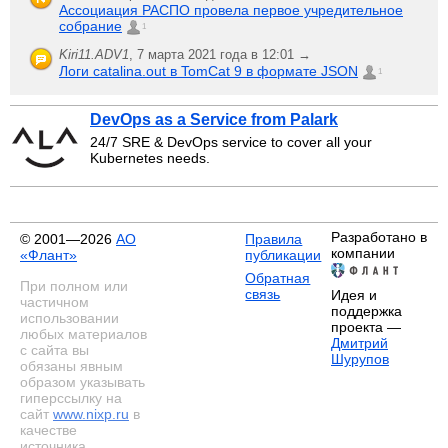
Ассоциация РАСПО провела первое учредительное
собрание
1
Kiri11.ADV1
,
7 марта 2021 года в 12:01 →
Логи catalina.out в TomCat 9 в формате JSON
1
DevOps as a Service from Palark
24/7 SRE & DevOps service to cover all your
Kubernetes needs.
Разработано в
© 2001—2026
АО
Правила
компании
«Флант»
публикации
Обратная
При полном или
связь
Идея и
частичном
поддержка
использовании
проекта —
любых материалов
Дмитрий
с сайта вы
Шурупов
обязаны явным
образом указывать
гиперссылку на
сайт
www.nixp.ru
в
качестве
источника.