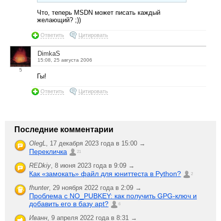
Что, теперь MSDN может писать каждый
желающий? ;))
Ответить
Цитировать
DimkaS
15:08, 25 августа 2006
5
Гы!
Ответить
Цитировать
Последние комментарии
OlegL
,
17 декабря 2023 года в 15:00 →
Перекличка
21
REDkiy
,
8 июня 2023 года в 9:09 →
Как «замокать» файл для юниттеста в Python?
2
fhunter
,
29 ноября 2022 года в 2:09 →
Проблема с NO_PUBKEY: как получить GPG-ключ и
добавить его в базу apt?
6
Иванн
,
9 апреля 2022 года в 8:31 →