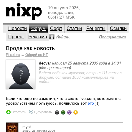
10 августа 2026,
понедельник,
06:47:27 MSK
Новости
Форум
Софт
Статьи
Рецепты
Ссылки
Проект
Реклама
Войти
Постучаться
Вроде как новость
Et cetera
→
Общий по ИТ
decvar
написал 25 августа 2006 года в 14:04
(685 просмотров)
Ведет себя как мужчина; открыл 111 тему в
форуме, оставил 1838 комментариев на
сайте.
Если кто еще не заметил, что в свете live.com, которым я с
удовольствием пользуюсь, появилось вот
это
)))
Ответить
Цитировать
myst
14:10, 25 августа 2006