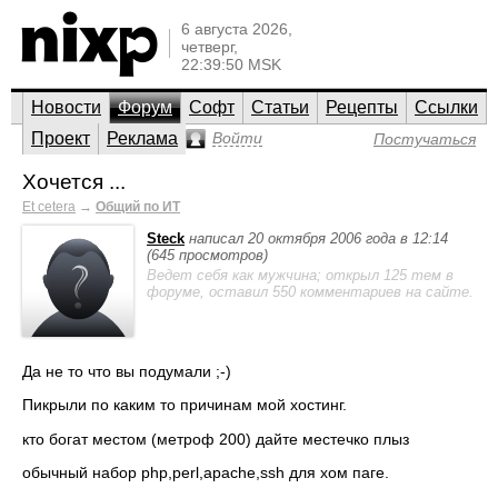
6 августа 2026,
четверг,
22:39:50 MSK
Новости
Форум
Софт
Статьи
Рецепты
Ссылки
Проект
Реклама
Войти
Постучаться
Хочется ...
Et cetera
→
Общий по ИТ
Steck
написал 20 октября 2006 года в 12:14
(645 просмотров)
Ведет себя как мужчина; открыл 125 тем в
форуме, оставил 550 комментариев на сайте.
Да не то что вы подумали ;-)
Пикрыли по каким то причинам мой хостинг.
кто богат местом (метроф 200) дайте местечко плыз
обычный набор php,perl,apache,ssh для хом паге.