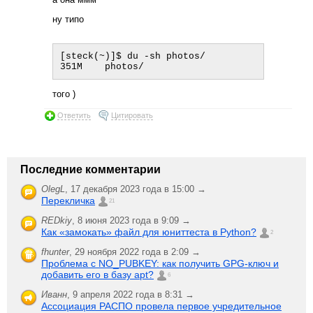
ну типо
[steck(~)]$ du -sh photos/

того )
Ответить
Цитировать
Последние комментарии
OlegL
,
17 декабря 2023 года в 15:00 →
Перекличка
21
REDkiy
,
8 июня 2023 года в 9:09 →
Как «замокать» файл для юниттеста в Python?
2
fhunter
,
29 ноября 2022 года в 2:09 →
Проблема с NO_PUBKEY: как получить GPG-ключ и
добавить его в базу apt?
6
Иванн
,
9 апреля 2022 года в 8:31 →
Ассоциация РАСПО провела первое учредительное