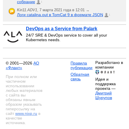
собрание
1
Kiri11.ADV1
,
7 марта 2021 года в 12:01 →
Логи catalina.out в TomCat 9 в формате JSON
1
DevOps as a Service from Palark
24/7 SRE & DevOps service to cover all your
Kubernetes needs.
Разработано в
© 2001—2026
АО
Правила
компании
«Флант»
публикации
Обратная
При полном или
связь
Идея и
частичном
поддержка
использовании
проекта —
любых материалов
Дмитрий
с сайта вы
Шурупов
обязаны явным
образом указывать
гиперссылку на
сайт
www.nixp.ru
в
качестве
источника.