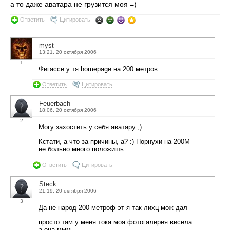
а то даже аватара не грузится моя =)
Ответить
Цитировать
myst
13:21, 20 октября 2006
1
Фигассе у тя homepage на 200 метров…
Ответить
Цитировать
Feuerbach
18:06, 20 октября 2006
2
Могу захостить у себя аватару ;)
Кстати, а что за причины, а? :) Порнухи на 200М
не больно много положишь…
Ответить
Цитировать
Steck
21:19, 20 октября 2006
3
Да не народ 200 метроф эт я так лихц мож дал
просто там у меня тока моя фотогалерея висела
а она ммм