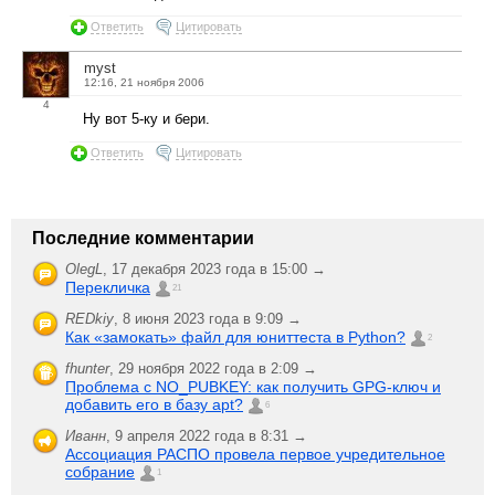
Ответить
Цитировать
myst
12:16, 21 ноября 2006
4
Ну вот 5-ку и бери.
Ответить
Цитировать
Последние комментарии
OlegL
,
17 декабря 2023 года в 15:00 →
Перекличка
21
REDkiy
,
8 июня 2023 года в 9:09 →
Как «замокать» файл для юниттеста в Python?
2
fhunter
,
29 ноября 2022 года в 2:09 →
Проблема с NO_PUBKEY: как получить GPG-ключ и
добавить его в базу apt?
6
Иванн
,
9 апреля 2022 года в 8:31 →
Ассоциация РАСПО провела первое учредительное
собрание
1