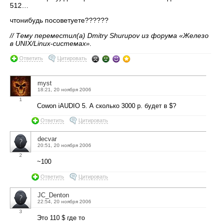
512…
чтонибудь посоветуете??????
// Тему переместил(а) Dmitry Shurupov из форума «Железо
в UNIX/Linux-системах».
Ответить
Цитировать
myst
18:21, 20 ноября 2006
1
Cowon iAUDIO 5. А сколько 3000 р. будет в $?
Ответить
Цитировать
decvar
20:51, 20 ноября 2006
2
~100
Ответить
Цитировать
JC_Denton
22:54, 20 ноября 2006
3
Это 110 $ где то