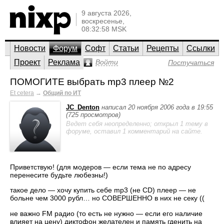
9 августа 2026,
воскресенье,
08:32:58 MSK
Новости
Форум
Софт
Статьи
Рецепты
Ссылки
Проект
Реклама
Войти
Постучаться
ПОМОГИТЕ выбрать mp3 плеер №2
Et cetera
→
Общий по ИТ
JC_Denton
написал 20 ноября 2006 года в 19:55
(725 просмотров)
Ведет себя неопределенно; открыл 1 тему в
форуме, оставил 1 комментарий на сайте.
Приветствую! (для модеров — если тема не по адресу
перенесите будьте любезны!)
такое дело — хочу купить себе mp3 (не CD) плеер — не
больне чем 3000 рубл… но СОВЕРШЕННО в них не секу ((
не важно FM радио (то есть не нужно — если его наличие
влияет на цену) диктофон желателен и память гденить на