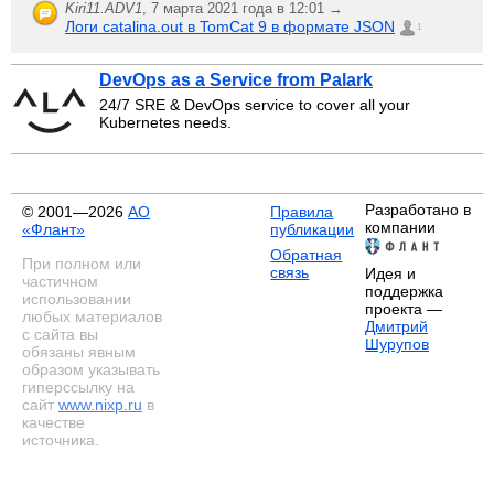
Kiri11.ADV1
,
7 марта 2021 года в 12:01 →
Логи catalina.out в TomCat 9 в формате JSON
1
DevOps as a Service from Palark
24/7 SRE & DevOps service to cover all your
Kubernetes needs.
Разработано в
© 2001—2026
АО
Правила
компании
«Флант»
публикации
Обратная
При полном или
связь
Идея и
частичном
поддержка
использовании
проекта —
любых материалов
Дмитрий
с сайта вы
Шурупов
обязаны явным
образом указывать
гиперссылку на
сайт
www.nixp.ru
в
качестве
источника.