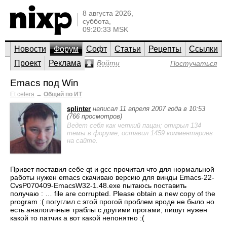
8 августа 2026,
суббота,
09:20:33 MSK
Новости
Форум
Софт
Статьи
Рецепты
Ссылки
Проект
Реклама
Войти
Постучаться
Emacs под Win
Et cetera
→
Общий по ИТ
splinter
написал 11 апреля 2007 года в 10:53
(766 просмотров)
Ведет себя как четкий пацан; открыл 134
темы в форуме, оставил 1459 комментариев
на сайте.
Привет поставил себе qt и gcc прочитал что для нормальной
работы нужен emacs скачиваю версию для винды Emacs-22-
CvsP070409-EmacsW32-1.48.exe пытаюсь поставить
получаю : … file are corrupted. Please obtain a new copy of the
program :( погуглил с этой прогой проблем вроде не было но
есть аналогичные траблы с другими прогами, пишут нужен
какой то патчик а вот какой непонятно :(