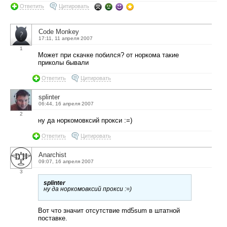
Ответить
Цитировать
Code Monkey
17:11, 11 апреля 2007
1
Может при скачке побился? от норкома такие
приколы бывали
Ответить
Цитировать
splinter
06:44, 16 апреля 2007
2
ну да норкомовксий прокси :=)
Ответить
Цитировать
Anarchist
09:07, 16 апреля 2007
3
splinter
ну да норкомовксий прокси :=)
Вот что значит отсутствие md5sum в штатной
поставке.