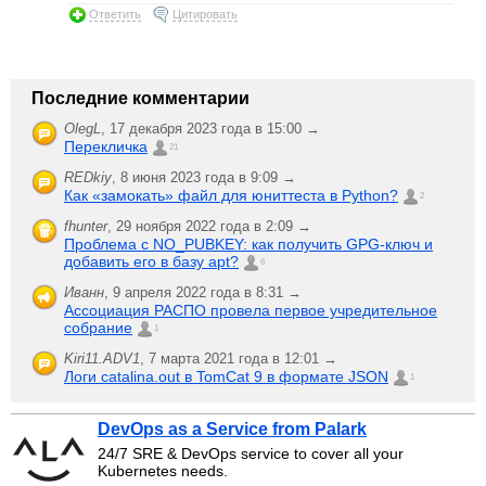
Ответить
Цитировать
Последние комментарии
OlegL
,
17 декабря 2023 года в 15:00 →
Перекличка
21
REDkiy
,
8 июня 2023 года в 9:09 →
Как «замокать» файл для юниттеста в Python?
2
fhunter
,
29 ноября 2022 года в 2:09 →
Проблема с NO_PUBKEY: как получить GPG-ключ и
добавить его в базу apt?
6
Иванн
,
9 апреля 2022 года в 8:31 →
Ассоциация РАСПО провела первое учредительное
собрание
1
Kiri11.ADV1
,
7 марта 2021 года в 12:01 →
Логи catalina.out в TomCat 9 в формате JSON
1
DevOps as a Service from Palark
24/7 SRE & DevOps service to cover all your
Kubernetes needs.