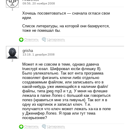
09:56, 20 ноября 2008
1
Хочешь посоветоваться — сначала огласи свои
идеи.
Список литературы, на которой они базируются,
тоже не помешал бы.
Ответить
Цитировать
grisha
13:19, 1 декабря 2008
2
Может я не совсем в теме, однако давеча
truecrypt юзал. Шифровал юсби флешку 8).
Было увлекательно. Так вот ента программа
позволяет фигачить ключи либо отдельно
создаваемым файлом, или записывать его в
какой-нибудь уже имеющийся в наличии файл/
файлы, типа jpeg mp3 и т.д. У меня на флешке
лежала в папке Лопез с большой как говориться
попез (нравиться мне эта пивунья). Так вот я в
одну из картинок и записал ключ. Т.е.
получается что ключ может лежать ха-ха в попе
у Дженифер Лопез. Я прав или тут тема
посерьезнее?
Ответить
Цитировать