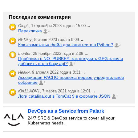
Последние комментарии
OlegL
,
17 декабря 2023 года в 15:00 →
Перекличка
21
REDkiy
,
8 июня 2023 года в 9:09 →
Как «замокать» файл для юниттеста в Python?
2
fhunter
,
29 ноября 2022 года в 2:09 →
Проблема с NO_PUBKEY: как получить GPG-ключ и
добавить его в базу apt?
6
Иванн
,
9 апреля 2022 года в 8:31 →
Ассоциация РАСПО провела первое учредительное
собрание
1
Kiri11.ADV1
,
7 марта 2021 года в 12:01 →
Логи catalina.out в TomCat 9 в формате JSON
1
DevOps as a Service from Palark
24/7 SRE & DevOps service to cover all your
Kubernetes needs.