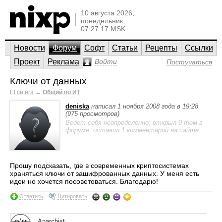
10 августа 2026,
понедельник,
07:27:17 MSK
Новости
Форум
Софт
Статьи
Рецепты
Ссылки
Проект
Реклама
Войти
Постучаться
Ключи от данных
Et cetera
→
Общий по ИТ
deniska
написал 1 ноября 2008 года в 19:28
(975 просмотров)
Ведет себя неопределенно; открыл 9 тем в
форуме, оставил 1 комментарий на сайте.
Прошу подсказать, где в современных криптосистемах
храняться ключи от зашифрованных данных. У меня есть
идеи но хочется посоветоваться. Благодарю!
Ответить
Цитировать
Anarchist