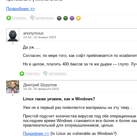
Подробнее >>
Ответить
Цитировать
anonymous
14:42, 16 января 2003
1
Да уж…..
Согласен, по мере того, как софт приближается по юзабилит
Но в целом, платить 400 баксов за те же дырки — глупо. Лу
Ответить
Цитировать
Дмитрий Шурупов
16:29, 26 февраля 2003
2
Linux также уязвим, как и Windows?
Уже не в первый раз появляются материалы на эту тему…
Простой подсчет количества вирусов под обе операционные 
последнее время Windows становится все более и более защ
привлекательной для злоумышленников, целью.
Подробнее >>
(Is Linux as vulnerable as Windows?)