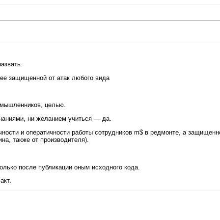
азвать.
лее защищенной от атак любого вида
оумышленников, целью.
наниями, ни желанием учиться — да.
чности и оператичности работы сотрудников m$ в редмонте, а защищенн
ина, также от производителя).
олько после публикации оным исходного кода.
акт.