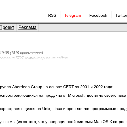
RSS
Telegram
Facebook
Twitte
Проект
Реклама
 19:08 (1819 просмотров)
 оставил 5727 комментариев на сайте.
руппа Aberdeen Group на основе CERT за 2001 и 2002 года:
спространяющихся на продукты от Microsoft, достигло своего пика
.
спространяющихся на Unix, Linux и open-source программные прод
 уязвимы (из-за того, что у операционной системы Mac OS X встроен