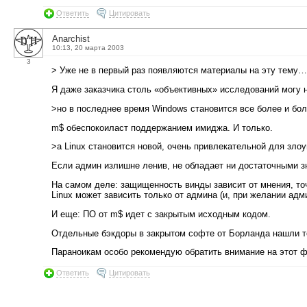
Ответить
Цитировать
Anarchist
10:13, 20 марта 2003
3
> Уже не в первый раз появляются материалы на эту тему…
Я даже заказчика столь «объективных» исследований могу н
>но в последнее время Windows становится все более и бо
m$ обеспокоиласт поддержанием имиджа. И только.
>а Linux становится новой, очень привлекательной для зл
Если админ излишне ленив, не обладает ни достаточными з
На самом деле: защищенность винды зависит от мнения, то
Linux может зависить только от админа (и, при желании адм
И еще: ПО от m$ идет с закрытым исходным кодом.
Отдельные бэкдоры в закрытом софте от Борланда нашли т
Параноикам особо рекомендую обратить внимание на этот ф
Ответить
Цитировать