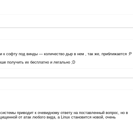
и к софту под винды — количество дыр в нем , так же, приближается :P
чше получить их бесплатно и легально ;D
системы приводит к очевидному ответу на поставленный вопрос, но в
ищенной от атак любого вида, а Linux становится новой, очень