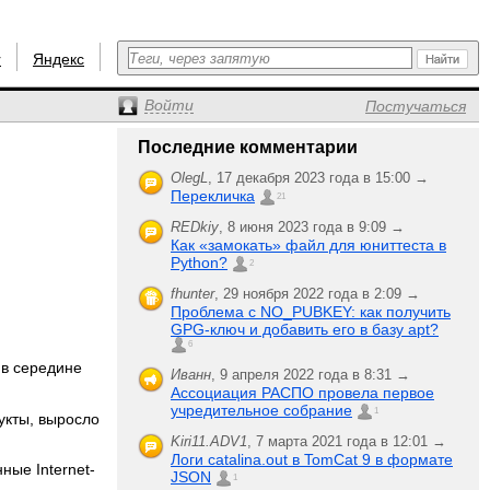
r
Яндекс
Войти
Постучаться
Последние комментарии
OlegL
,
17 декабря 2023 года в 15:00 →
Перекличка
21
REDkiy
,
8 июня 2023 года в 9:09 →
Как «замокать» файл для юниттеста в
Python?
2
fhunter
,
29 ноября 2022 года в 2:09 →
Проблема с NO_PUBKEY: как получить
GPG-ключ и добавить его в базу apt?
6
 в середине
Иванн
,
9 апреля 2022 года в 8:31 →
Ассоциация РАСПО провела первое
учредительное собрание
1
укты, выросло
Kiri11.ADV1
,
7 марта 2021 года в 12:01 →
Логи catalina.out в TomCat 9 в формате
ные Internet-
JSON
1