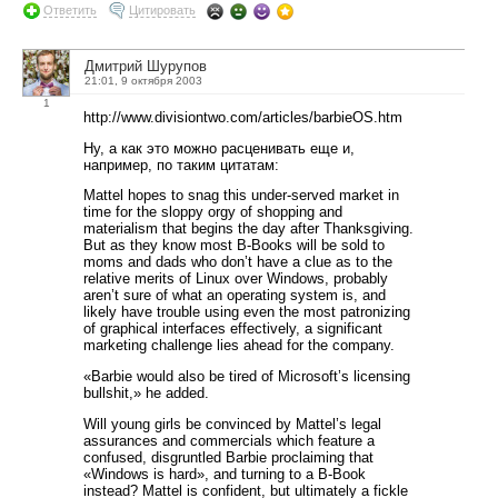
Ответить
Цитировать
Дмитрий Шурупов
21:01, 9 октября 2003
1
http://www.divisiontwo.com/articles/barbieOS.htm
Ну, а как это можно расценивать еще и,
например, по таким цитатам:
Mattel hopes to snag this under-served market in
time for the sloppy orgy of shopping and
materialism that begins the day after Thanksgiving.
But as they know most B-Books will be sold to
moms and dads who don’t have a clue as to the
relative merits of Linux over Windows, probably
aren’t sure of what an operating system is, and
likely have trouble using even the most patronizing
of graphical interfaces effectively, a significant
marketing challenge lies ahead for the company.
«Barbie would also be tired of Microsoft’s licensing
bullshit,» he added.
Will young girls be convinced by Mattel’s legal
assurances and commercials which feature a
confused, disgruntled Barbie proclaiming that
«Windows is hard», and turning to a B-Book
instead? Mattel is confident, but ultimately a fickle