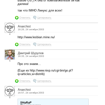
Barbie OS:) А она от компов\железок ой как
далека!
так что IMHO Линукс для всех!
Ответить
Цитировать
Anarchist
16:26, 24 октября 2003
4
http://www.lesbian.mine.nu/
Ответить
Цитировать
Дмитрий Шурупов
16:33, 24 октября 2003
5
Про это знаем…
(Еще из http://www.nixp.ru/cgi-bin/go.pl?
q=articles;a=distrib)
Ответить
Цитировать
Anarchist
16:57, 24 октября 2003
6
SHuRuP