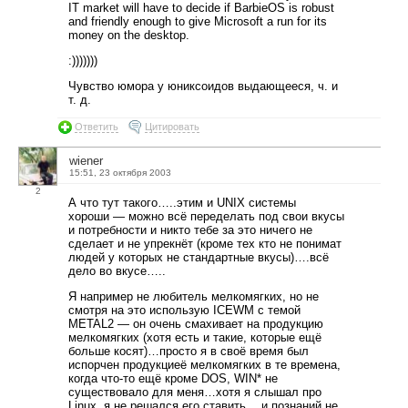
IT market will have to decide if BarbieOS is robust
and friendly enough to give Microsoft a run for its
money on the desktop.
:)))))))
Чувство юмора у юниксоидов выдающееся, ч. и
т. д.
Ответить
Цитировать
wiener
15:51, 23 октября 2003
2
А что тут такого…..этим и UNIX системы
хороши — можно всё переделать под свои вкусы
и потребности и никто тебе за это ничего не
сделает и не упрекнёт (кроме тех кто не понимат
людей у которых не стандартные вкусы)….всё
дело во вкусе…..
Я например не любитель мелкомягких, но не
смотря на это использую ICEWM с темой
METAL2 — он очень смахивает на продукцию
мелкомягких (хотя есть и такие, которые ещё
больше косят)…просто я в своё время был
испорчен продукциеё мелкомягких в те времена,
когда что-то ещё кроме DOS, WIN* не
существовало для меня…хотя я слышал про
Linux, я не решался его ставить….и познаний не