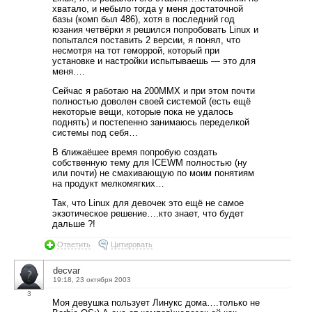
хватало, и небыло тогда у меня достаточной
базы (комп был 486), хотя в последний год
юзания четвёрки я решился попробовать Linux и
попытался поставить 2 версии, я понял, что
несмотря на тот геморрой, который при
установке и настройки испытываешь — это для
меня….
Сейчас я работаю на 200MMX и при этом почти
полностью доволен своей системой (есть ещё
некоторые вещи, которые пока не удалось
поднять) и постепенно занимаюсь переделкой
системы под себя…
В ближаёшее время попробую создать
собственную тему для ICEWM полностью (ну
или почти) не смахивающую по моим понятиям
на продукт мелкомягких…
Так, что Linux для девочек это ещё не самое
экзотическое решение….кто знает, что будет
дальше ?!
Ответить
Цитировать
decvar
19:18, 23 октября 2003
3
Моя девушка пользует Линукс дома….только не