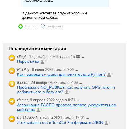
Про это знаем…
В данном контексте служит хорошим
дополнением сабжа.
Ответить
Цитировать
Последние комментарии
OlegL
,
17 декабря 2023 года в 15:00 →
Перекличка
21
REDkiy
,
8 июня 2023 года в 9:09 →
Как «замокать» файл для юниттеста в Python?
2
fhunter
,
29 ноября 2022 года в 2:09 →
Проблема с NO_PUBKEY: как получить GPG-ключ и
добавить его в базу apt?
6
Иванн
,
9 апреля 2022 года в 8:31 →
Ассоциация РАСПО провела первое учредительное
собрание
1
Kiri11.ADV1
,
7 марта 2021 года в 12:01 →
Логи catalina.out в TomCat 9 в формате JSON
1