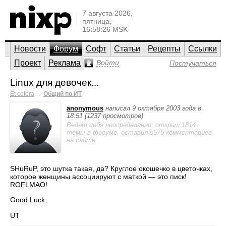
7 августа 2026,
пятница,
16:58:26 MSK
Новости
Форум
Софт
Статьи
Рецепты
Ссылки
Проект
Реклама
Войти
Постучаться
Linux для девочек...
Et cetera
→
Общий по ИТ
anonymous
написал 9 октября 2003 года в
18:51 (1237 просмотров)
Ведет себя неопределенно; открыл 1814
темы в форуме, оставил 5575 комментариев
на сайте.
SHuRuP, это шутка такая, да? Круглое окошечко в цветочках,
которое женщины ассоциируют с маткой — это писк!
ROFLMAO!
Good Luck,
UT