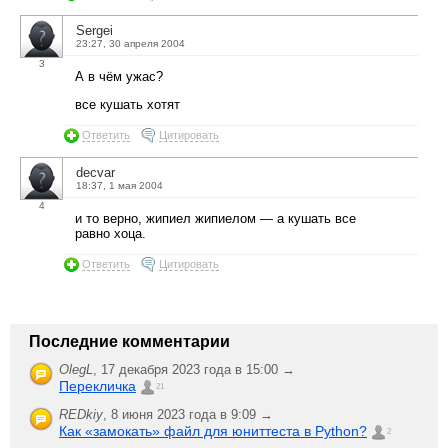
Sergei
23:27, 30 апреля 2004
3
А в чём ужас?
все кушать хотят
Ответить
Цитировать
decvar
18:37, 1 мая 2004
4
и то верно, жипиел жипиелом — а кушать все
равно хоца.
Ответить
Цитировать
Последние комментарии
OlegL
,
17 декабря 2023 года в 15:00 →
Перекличка
21
REDkiy
,
8 июня 2023 года в 9:09 →
Как «замокать» файл для юниттеста в Python?
2