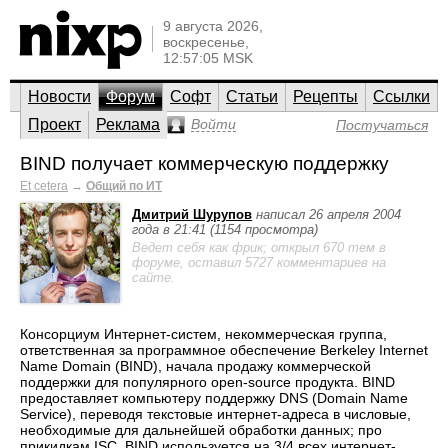
9 августа 2026,
воскресенье,
12:57:05 MSK
Новости
Форум
Софт
Статьи
Рецепты
Ссылки
Проект
Реклама
Войти
Постучаться
BIND получает коммерческую поддержку
Et cetera
→
Общий по ИТ
Дмитрий Шурупов
написал 26 апреля 2004
года в 21:41 (1154 просмотра)
Ведет себя как фрик; открыл 670 тем в
форуме, оставил 5727 комментариев на
сайте.
Консорциум Интернет-систем, некоммерческая группа,
ответственная за программное обеспечение Berkeley Internet
Name Domain (BIND), начала продажу коммерческой
поддержки для популярного open-source продукта. BIND
предоставляет компьютеру поддержку DNS (Domain Name
Service), переводя текстовые интернет-адреса в числовые,
необходимые для дальнейшей обработки данных; про
прикидкам ISC, BIND используется на 3/4 всех интернет-