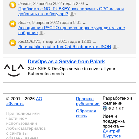
fhunter
,
29 ноября 2022 года в 2:09 →
Проблема с NO_PUBKEY: как получить GPG-ключ и
добавить его в базу apt?
6
Иванн
,
9 апреля 2022 года в 8:31 →
Ассоциация РАСПО провела первое учредительное
собрание
1
Kiri11.ADV1
,
7 марта 2021 года в 12:01 →
Логи catalina.out в TomCat 9 в формате JSON
1
DevOps as a Service from Palark
24/7 SRE & DevOps service to cover all your
Kubernetes needs.
Разработано в
© 2001—2026
АО
Правила
компании
«Флант»
публикации
Обратная
При полном или
связь
Идея и
частичном
поддержка
использовании
проекта —
любых материалов
Дмитрий
с сайта вы
Шурупов
обязаны явным