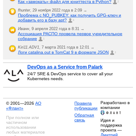
Как «замокать» файл для юниттеста в Python?
2
fhunter
,
29 ноября 2022 года в 2:09 →
Проблема с NO_PUBKEY: как получить GPG-ключ и
добавить его в базу apt?
6
Иванн
,
9 апреля 2022 года в 8:31 →
Ассоциация РАСПО провела первое учредительное
собрание
1
Kiri11.ADV1
,
7 марта 2021 года в 12:01 →
Логи catalina.out в TomCat 9 в формате JSON
1
DevOps as a Service from Palark
24/7 SRE & DevOps service to cover all your
Kubernetes needs.
Разработано в
© 2001—2026
АО
Правила
компании
«Флант»
публикации
Обратная
При полном или
связь
Идея и
частичном
поддержка
использовании
проекта —
любых материалов
Дмитрий