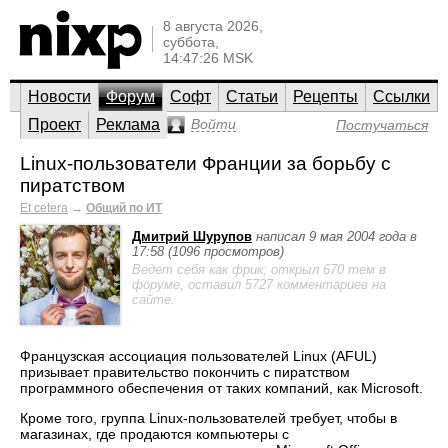
8 августа 2026,
суббота,
14:47:26 MSK
Новости
Форум
Софт
Статьи
Рецепты
Ссылки
Проект
Реклама
Войти
Постучаться
Linux-пользователи Франции за борьбу с
пиратством
Et cetera
→
Общий по ИТ
Дмитрий Шурупов
написал 9 мая 2004 года в
17:58 (1096 просмотров)
Ведет себя как фрик; открыл 670 тем в
форуме, оставил 5727 комментариев на
сайте.
Французская ассоциация пользователей Linux (AFUL)
призывает правительство покончить с пиратством
программного обеспечения от таких компаний, как Microsoft.
Кроме того, группа Linux-пользователей требует, чтобы в
магазинах, где продаются компьютеры с