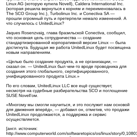
Linux AG (которую купила Novell), Caldera International Inc.
(которая решила вернуться к корням и переименовалась в
The SCO Group Inc.), Turbolinux Inc. и Conectiva SA —
прошли огромный путь и претерпели немало изменений. А
что случилось с UnitedLinux?
Jaques Rosenzvaig, глава бразильской Conectiva, сообщил,
что основная цель сотрудничества — создание
стандартизированной корпоративной версии Linux — была
достигнута. Будущая же работа UnitedLinux будет посвящена
новым направлениям.
«Целью было создание продукта, а не организации, —
сказал он. — UnitedLinux был чем-то вроде проводника для
создания этого глобального, сертифицированного,
унифицированного продукта Linux.»
По его словам, UnitedLinux LLC все ещё существует,
несмотря на судебные разбирательства SCO и поглощение
SUSE Novell’ом.
«Многому мы смогли научиться, и это послужит нам основой
для движения вперёд», — добавил он, отметив, что продажи
UnitedLinux продолжаются, а поддержка и сервис
осуществляется.
[англ. источник:
http://www.computerworld.com/softwaretopics/os/linux/story/0,108