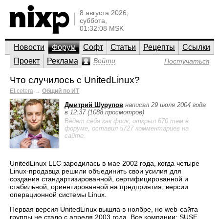
8 августа 2026,
суббота,
01:32:08 MSK
Новости
Форум
Софт
Статьи
Рецепты
Ссылки
Проект
Реклама
Войти
Постучаться
Что случилось с UnitedLinux?
Et cetera
→
Общий по ИТ
Дмитрий Шурупов
написал 29 июля 2004 года
в 12:37 (1088 просмотров)
Ведет себя как фрик; открыл 670 тем в
форуме, оставил 5727 комментариев на
сайте.
UnitedLinux LLC зародилась в мае 2002 года, когда четыре
Linux-продавца решили объединить свои усилия для
создания стандартизированной, сертифицированной и
стабильной, ориентированной на предприятия, версии
операционной системы Linux.
Первая версия UnitedLinux вышла в ноябре, но web-сайта
группы не стало с апреля 2003 года. Все компании: SUSE