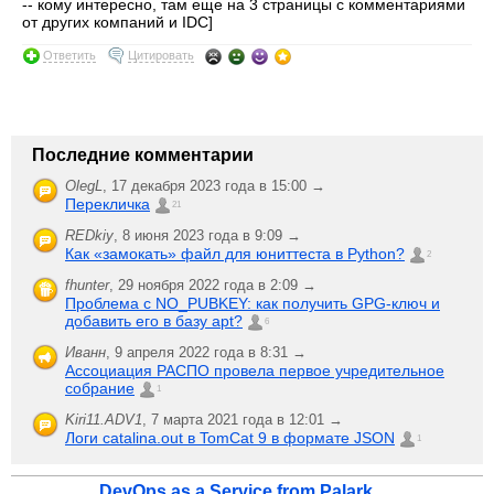
-- кому интересно, там еще на 3 страницы с комментариями
от других компаний и IDC]
Ответить
Цитировать
Последние комментарии
OlegL
,
17 декабря 2023 года в 15:00 →
Перекличка
21
REDkiy
,
8 июня 2023 года в 9:09 →
Как «замокать» файл для юниттеста в Python?
2
fhunter
,
29 ноября 2022 года в 2:09 →
Проблема с NO_PUBKEY: как получить GPG-ключ и
добавить его в базу apt?
6
Иванн
,
9 апреля 2022 года в 8:31 →
Ассоциация РАСПО провела первое учредительное
собрание
1
Kiri11.ADV1
,
7 марта 2021 года в 12:01 →
Логи catalina.out в TomCat 9 в формате JSON
1
DevOps as a Service from Palark