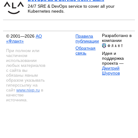
24/7 SRE & DevOps service to cover all your
Kubernetes needs.
Разработано в
© 2001—2026
АО
Правила
компании
«Флант»
публикации
Обратная
При полном или
связь
Идея и
частичном
поддержка
использовании
проекта —
любых материалов
Дмитрий
с сайта вы
Шурупов
обязаны явным
образом указывать
гиперссылку на
сайт
www.nixp.ru
в
качестве
источника.