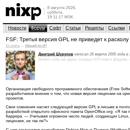
8 августа 2026,
суббота,
19:11:17 MSK
Новости
Форум
Софт
Статьи
Рецепты
Ссылки
FSF: Третья версия GPL не приведет к расколу
Et cetera
→
Общий по ИТ
Дмитрий Шурупов
написал 26 марта 2005 года в 
Ведет себя как фрик; открыл 670 тем в форуме,
Организация свободного программного обеспечения (Free Soft
разработчиков мнение о том, что новая версия лицензии на ope
проектов.
Свои сомнения насчет следующей версии GPL в письме в почт
разработкой открытого офисного пакета OpenOffice.org: «Я та
Каррера. — Учитывая огромное число людей, создающих Linux, э
лицензия, не так ли?»
С ним согласился разработчик Debian Мэтью Палмер (Matthew P