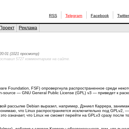
RSS
Telegram
Facebook
Twitte
Проект
Реклама
20:01 (1021 просмотр)
 оставил 5727 комментариев на сайте.
ware Foundation, FSF) опровергнула распространенное среди неко
n-source — GNU General Public License (GPL) v3 — приведет к раск
овой рассылке Debian выразил, например, Дэниел Каррера, заним
к понимаю, что Linux распространяется исключительно под GPLv2, 
то означает, что Linux не сможет перейти на GPLv3 сразу после то
almer), добавив к словам Карреры обеспокоенность тем, что выхо