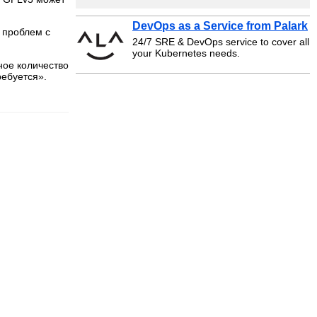
DevOps as a Service from Palark
о проблем с
24/7 SRE & DevOps service to cover all
your Kubernetes needs.
ное количество
ребуется».