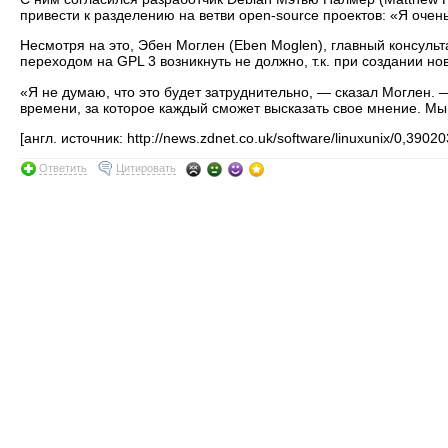
привести к разделению на ветви open-source проектов: «Я оче
Несмотря на это, Эбен Моглен (Eben Moglen), главный консульта
переходом на GPL 3 возникнуть не должно, т.к. при создании но
«Я не думаю, что это будет затруднительно, — сказал Моглен. 
времени, за которое каждый сможет высказать свое мнение. Мы 
[англ. источник: http://news.zdnet.co.uk/software/linuxunix/0,390
Ответить
Цитировать