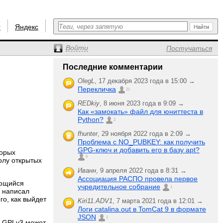
r
Яндекс
Войти
Постучаться
Последние комментарии
OlegL
,
17 декабря 2023 года в 15:00 →
Перекличка
21
REDkiy
,
8 июня 2023 года в 9:09 →
Как «замокать» файл для юниттеста в
Python?
2
fhunter
,
29 ноября 2022 года в 2:09 →
Проблема с NO_PUBKEY: как получить
GPG-ключ и добавить его в базу apt?
торых
6
олу открытых
Иванн
,
9 апреля 2022 года в 8:31 →
Ассоциация РАСПО провела первое
ающийся
учредительное собрание
1
— написал
го, как выйдет
Kiri11.ADV1
,
7 марта 2021 года в 12:01 →
Логи catalina.out в TomCat 9 в формате
JSON
1
д GPLv3 может