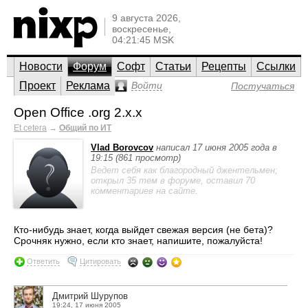
9 августа 2026,
воскресенье,
04:21:45 MSK
Новости
Форум
Софт
Статьи
Рецепты
Ссылки
Проект
Реклама
Войти
Постучаться
Open Office .org 2.x.x
Et cetera
→
Общий по ИТ
Vlad Borovcov
написал 17 июня 2005 года в
19:15 (861 просмотр)
Ведет себя как благородный джентельмен;
открыл 35 тем в форуме, оставил 70
комментариев на сайте.
Кто-нибудь знает, когда выйдет свежая версия (не бета)?
Срочняк нужно, если кто знает, напишите, пожалуйста!
Ответить
Цитировать
Дмитрий Шурупов
19:24, 17 июня 2005