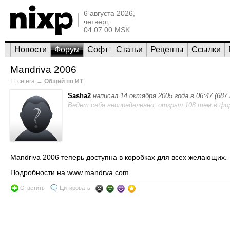
6 августа 2026,
четверг,
04:07:00 MSK
Новости
Форум
Софт
Статьи
Рецепты
Ссылки
Mandriva 2006
Et cetera
→
Общий по ИТ
Sasha2
написал 14 октября 2005 года в 06:47 (68
Ведет себя неопределенно; открыл 108 тем в фо
Mandriva 2006 теперь доступна в коробках для всех желающих.
Подробности на www.mandrva.com
Ответить
Цитировать