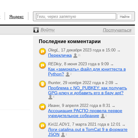
r
Яндекс
Войти
Постучаться
Последние комментарии
OlegL
,
17 декабря 2023 года в 15:00 →
Перекличка
21
REDkiy
,
8 июня 2023 года в 9:09 →
Как «замокать» файл для юниттеста в
Python?
2
fhunter
,
29 ноября 2022 года в 2:09 →
Проблема с NO_PUBKEY: как получить
GPG-ключ и добавить его в базу apt?
6
Иванн
,
9 апреля 2022 года в 8:31 →
Ассоциация РАСПО провела первое
учредительное собрание
1
Kiri11.ADV1
,
7 марта 2021 года в 12:01 →
Логи catalina.out в TomCat 9 в формате
JSON
1