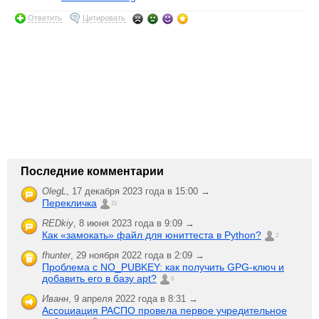
Ответить
Цитировать
Последние комментарии
OlegL
,
17 декабря 2023 года в 15:00 →
Перекличка
21
REDkiy
,
8 июня 2023 года в 9:09 →
Как «замокать» файл для юниттеста в Python?
2
fhunter
,
29 ноября 2022 года в 2:09 →
Проблема с NO_PUBKEY: как получить GPG-ключ и
добавить его в базу apt?
6
Иванн
,
9 апреля 2022 года в 8:31 →
Ассоциация РАСПО провела первое учредительное