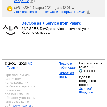
собрание
1
Kiri11.ADV1
,
7 марта 2021 года в 12:01 →
Логи catalina.out в TomCat 9 в формате JSON
1
DevOps as a Service from Palark
24/7 SRE & DevOps service to cover all your
Kubernetes needs.
Разработано в
© 2001—2026
АО
Правила
компании
«Флант»
публикации
Обратная
При полном или
связь
Идея и
частичном
поддержка
использовании
проекта —
любых материалов
Дмитрий
с сайта вы
Шурупов
обязаны явным
образом указывать
гиперссылку на
сайт
www.nixp.ru
в