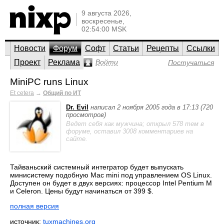
9 августа 2026,
воскресенье,
02:54:00 MSK
Новости
Форум
Софт
Статьи
Рецепты
Ссылки
Проект
Реклама
Войти
Постучаться
MiniPC runs Linux
Et cetera
→
Общий по ИТ
Dr. Evil
написал 2 ноября 2005 года в 17:13 (720
просмотров)
Ведет себя как мужчина; открыл 578 тем в
форуме, оставил 3008 комментариев на
сайте.
Тайваньский системный интегратор будет выпускать
минисистему подобную Mac mini под управлением OS Linux.
Доступен он будет в двух версиях: процессор Intel Pentium M
и Celeron. Цены будут начинаться от 399 $.
полная версия
источник:
tuxmachines.org