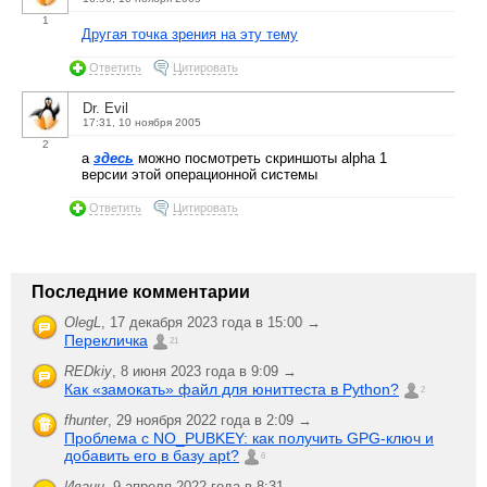
1
Другая точка зрения на эту тему
Ответить
Цитировать
Dr. Evil
17:31, 10 ноября 2005
2
а
здесь
можно посмотреть скриншоты alpha 1
версии этой операционной системы
Ответить
Цитировать
Последние комментарии
OlegL
,
17 декабря 2023 года в 15:00 →
Перекличка
21
REDkiy
,
8 июня 2023 года в 9:09 →
Как «замокать» файл для юниттеста в Python?
2
fhunter
,
29 ноября 2022 года в 2:09 →
Проблема с NO_PUBKEY: как получить GPG-ключ и
добавить его в базу apt?
6
Иванн
,
9 апреля 2022 года в 8:31 →