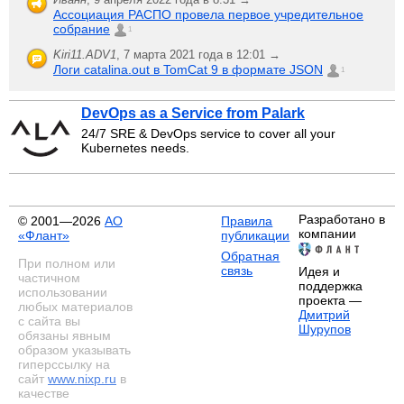
Ассоциация РАСПО провела первое учредительное
собрание
1
Kiri11.ADV1
,
7 марта 2021 года в 12:01 →
Логи catalina.out в TomCat 9 в формате JSON
1
DevOps as a Service from Palark
24/7 SRE & DevOps service to cover all your
Kubernetes needs.
Разработано в
© 2001—2026
АО
Правила
компании
«Флант»
публикации
Обратная
При полном или
связь
Идея и
частичном
поддержка
использовании
проекта —
любых материалов
Дмитрий
с сайта вы
Шурупов
обязаны явным
образом указывать
гиперссылку на
сайт
www.nixp.ru
в
качестве