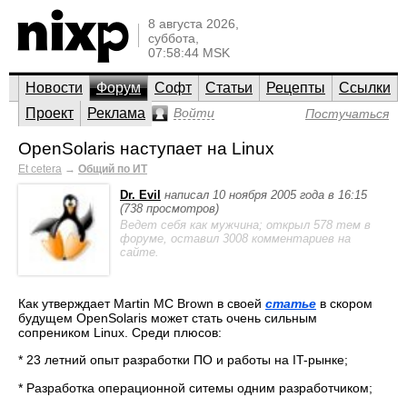
8 августа 2026,
суббота,
07:58:44 MSK
Новости
Форум
Софт
Статьи
Рецепты
Ссылки
Проект
Реклама
Войти
Постучаться
OpenSolaris наступает на Linux
Et cetera
→
Общий по ИТ
Dr. Evil
написал 10 ноября 2005 года в 16:15
(738 просмотров)
Ведет себя как мужчина; открыл 578 тем в
форуме, оставил 3008 комментариев на
сайте.
Как утверждает Martin MC Brown в своей
статье
в скором
будущем OpenSolaris может стать очень сильным
сопреником Linux. Среди плюсов:
* 23 летний опыт разработки ПО и работы на IT-рынке;
* Разработка операционной ситемы одним разработчиком;