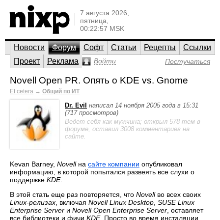
7 августа 2026,
пятница,
00:22:57 MSK
Новости
Форум
Софт
Статьи
Рецепты
Ссылки
Проект
Реклама
Войти
Постучаться
Novell Open PR. Опять о KDE vs. Gnome
Et cetera
→
Общий по ИТ
Dr. Evil
написал 14 ноября 2005 года в 15:31
(717 просмотров)
Ведет себя как мужчина; открыл 578 тем в
форуме, оставил 3008 комментариев на
сайте.
Kevan Barney,
Novell
на
сайте компании
опубликовал
информацию, в которой попытался развеять все слухи о
поддержке
KDE
.
В этой стать еще раз повторяется, что
Novell
во всех своих
Linux-релизах
, включая
Novell Linux Desktop
,
SUSE Linux
Enterprise Server
и
Novell Open Enterprise Server
, оставляет
все библиотеки и фичи
KDE
. Просто во время инсталяции