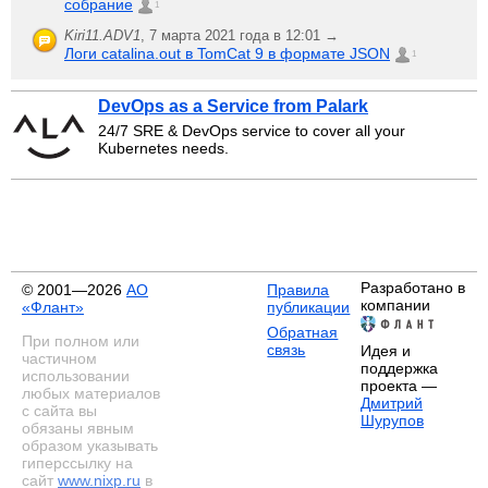
собрание
1
Kiri11.ADV1
,
7 марта 2021 года в 12:01 →
Логи catalina.out в TomCat 9 в формате JSON
1
DevOps as a Service from Palark
24/7 SRE & DevOps service to cover all your
Kubernetes needs.
Разработано в
© 2001—2026
АО
Правила
компании
«Флант»
публикации
Обратная
При полном или
связь
Идея и
частичном
поддержка
использовании
проекта —
любых материалов
Дмитрий
с сайта вы
Шурупов
обязаны явным
образом указывать
гиперссылку на
сайт
www.nixp.ru
в