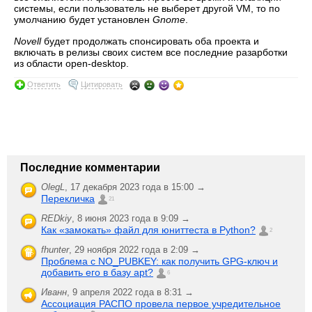
системы, если пользователь не выберет другой VM, то по
умолчанию будет установлен
Gnome
.
Novell
будет продолжать спонсировать оба проекта и
включать в релизы своих систем все последние разарботки
из области open-desktop.
Ответить
Цитировать
Последние комментарии
OlegL
,
17 декабря 2023 года в 15:00 →
Перекличка
21
REDkiy
,
8 июня 2023 года в 9:09 →
Как «замокать» файл для юниттеста в Python?
2
fhunter
,
29 ноября 2022 года в 2:09 →
Проблема с NO_PUBKEY: как получить GPG-ключ и
добавить его в базу apt?
6
Иванн
,
9 апреля 2022 года в 8:31 →
Ассоциация РАСПО провела первое учредительное