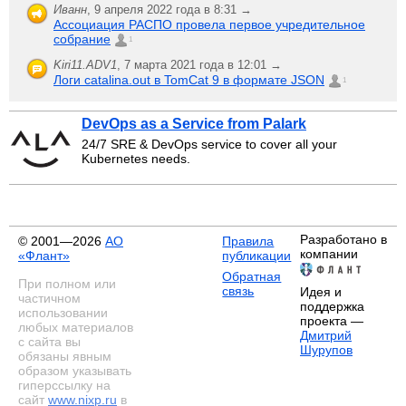
Иванн
,
9 апреля 2022 года в 8:31 →
Ассоциация РАСПО провела первое учредительное
собрание
1
Kiri11.ADV1
,
7 марта 2021 года в 12:01 →
Логи catalina.out в TomCat 9 в формате JSON
1
DevOps as a Service from Palark
24/7 SRE & DevOps service to cover all your
Kubernetes needs.
Разработано в
© 2001—2026
АО
Правила
компании
«Флант»
публикации
Обратная
При полном или
связь
Идея и
частичном
поддержка
использовании
проекта —
любых материалов
Дмитрий
с сайта вы
Шурупов
обязаны явным
образом указывать
гиперссылку на
сайт
www.nixp.ru
в