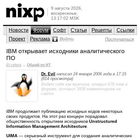
9 августа 2026,
воскресенье,
13:17:02 MSK
Новости
Форум
Софт
Статьи
Рецепты
Ссылки
Проект
Реклама
Войти
Постучаться
IBM открывает исходники аналитического
ПО
Et cetera
→
Общий по ИТ
Dr. Evil
написал 24 января 2006 года в 17:15
(814 просмотра)
Ведет себя как мужчина; открыл 578 тем в
форуме, оставил 3008 комментариев на
сайте.
IBM
продолжает публикацию исходных кодов некоторых
своих продуктов. На этот раз концерн порадовал
общественность открытием исходников
Unstructured
Information Management Architecture
.
UIMA
— серьезный инструмент для создания аналитических