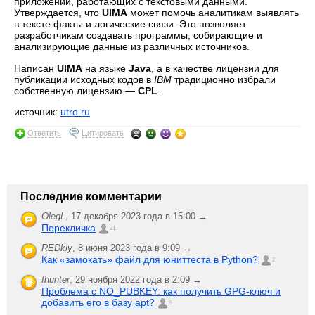
приложений, работающих с текстовыми данными.
Утверждается, что
UIMA
может помочь аналитикам выявлять
в тексте факты и логические связи. Это позволяет
разработчикам создавать программы, собирающие и
анализирующие данные из различных источников.
Написан
UIMA
на языке
Java
, а в качестве лицензии для
публикации исходных кодов в
IBM
традиционно избрали
собственную лицензию —
CPL
.
источник:
utro.ru
Ответить
Цитировать
Последние комментарии
OlegL
,
17 декабря 2023 года в 15:00 →
Перекличка
21
REDkiy
,
8 июня 2023 года в 9:09 →
Как «замокать» файл для юниттеста в Python?
2
fhunter
,
29 ноября 2022 года в 2:09 →
Проблема с NO_PUBKEY: как получить GPG-ключ и
добавить его в базу apt?
6