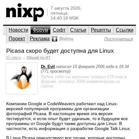
7 августа 2026,
пятница,
14:40:18 MSK
Новости
Форум
Софт
Статьи
Рецепты
Ссылки
Проект
Реклама
Войти
Постучаться
Picasa скоро будет доступна для Linux
Et cetera
→
Общий по ИТ
Dr. Evil
написал 15 февраля 2006 года в 18:34
(771 просмотр)
Ведет себя как мужчина; открыл 578 тем в
форуме, оставил 3008 комментариев на
сайте.
Компании Google и CodeWeavers работают над Linux-
версией популярной программы для организации
фотографий Picasa. В настоящее время эта версия
тестируется, и если опыт будет удачным, то в будущем все
программы от Google будут также доступны для Linux. В
частности, есть информация о разработке Google Talk Linux.
В Linux Picasa присутствуют все опции, которые доступны