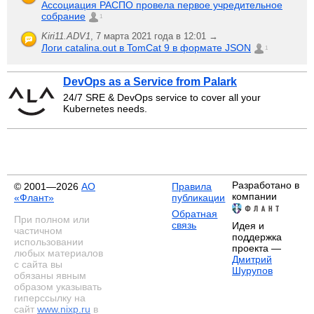
Ассоциация РАСПО провела первое учредительное
собрание
1
Kiri11.ADV1
,
7 марта 2021 года в 12:01 →
Логи catalina.out в TomCat 9 в формате JSON
1
DevOps as a Service from Palark
24/7 SRE & DevOps service to cover all your
Kubernetes needs.
Разработано в
© 2001—2026
АО
Правила
компании
«Флант»
публикации
Обратная
При полном или
связь
Идея и
частичном
поддержка
использовании
проекта —
любых материалов
Дмитрий
с сайта вы
Шурупов
обязаны явным
образом указывать
гиперссылку на
сайт
www.nixp.ru
в