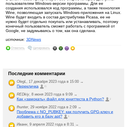
пользователям Windows-версии программы. Для ее
создания использовался код программы, а также технология
Wine, позволяющая запускать Windows-приложения на Linux.
Wine будет входить в состав дистрибутива Picasa, ее не
нужно будет отдельно покупать или устанавливать, поэтому
конечный пользователь сможет работать с программой от
Google, не задумываясь о том, как она сделана.
источник:
3DNews
Ответить
Цитировать
Последние комментарии
OlegL
,
17 декабря 2023 года в 15:00 →
Перекличка
21
REDkiy
,
8 июня 2023 года в 9:09 →
Как «замокать» файл для юниттеста в Python?
2
fhunter
,
29 ноября 2022 года в 2:09 →
Проблема с NO_PUBKEY: как получить GPG-ключ и
добавить его в базу apt?
6
Иванн
,
9 апреля 2022 года в 8:31 →