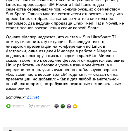
Linux на процессоры IBM Power и Intel Itanium, два
семейства серверных чипов, конкурирующих с семейством
Sun Sparc. Однако многие скептически относятся к тому, что
проект Linux-on-Sparc выльется во что-то значительное.
Например, два ведущих продавца Linux, Red Hat и Novell, не
строят планов воскрешения своих версий Sparc.
Однако Миллер надеется, что системы Sun UltraSparc T1
помогут изменить эту ситуацию. Как следует из его
январской презентации на конференции по Linux в
Австралии, одна из целей Миллера в работе с Niagara —
«вдохнуть некоторую жизнь в версию sparc64». Миллер
сказал также, что к середине февраля он надеется заставить
Linux работать на базовом уровне взаимодействия, а к
середине лета получить «умеренно стабильную» версию.
«Большая часть версии sparc64 годится», — сказал он на
презентации, но добавил: «Как и для любой значительной
новой платформы, потребуются некоторые нетривиальные
изменения».
источник:
ZDNet
Ответить
Цитировать