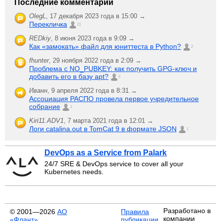
Последние комментарии
OlegL
,
17 декабря 2023 года в 15:00 →
Перекличка
21
REDkiy
,
8 июня 2023 года в 9:09 →
Как «замокать» файл для юниттеста в Python?
2
fhunter
,
29 ноября 2022 года в 2:09 →
Проблема с NO_PUBKEY: как получить GPG-ключ и
добавить его в базу apt?
6
Иванн
,
9 апреля 2022 года в 8:31 →
Ассоциация РАСПО провела первое учредительное
собрание
1
Kiri11.ADV1
,
7 марта 2021 года в 12:01 →
Логи catalina.out в TomCat 9 в формате JSON
1
DevOps as a Service from Palark
24/7 SRE & DevOps service to cover all your
Kubernetes needs.
Разработано в
© 2001—2026
АО
Правила
компании
«Флант»
публикации