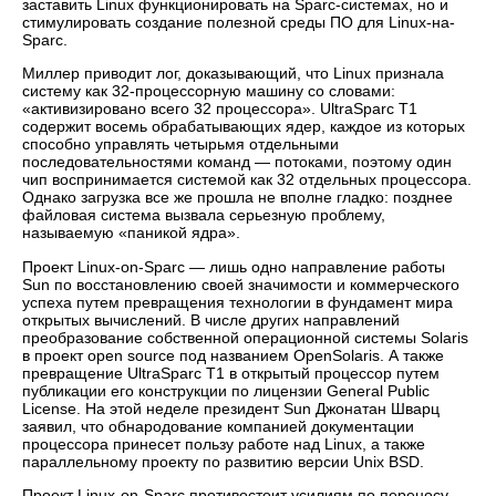
заставить Linux функционировать на Sparc-системах, но и
стимулировать создание полезной среды ПО для Linux-на-
Sparc.
Миллер приводит лог, доказывающий, что Linux признала
систему как 32-процессорную машину со словами:
«активизировано всего 32 процессора». UltraSparc T1
содержит восемь обрабатывающих ядер, каждое из которых
способно управлять четырьмя отдельными
последовательностями команд — потоками, поэтому один
чип воспринимается системой как 32 отдельных процессора.
Однако загрузка все же прошла не вполне гладко: позднее
файловая система вызвала серьезную проблему,
называемую «паникой ядра».
Проект Linux-on-Sparc — лишь одно направление работы
Sun по восстановлению своей значимости и коммерческого
успеха путем превращения технологии в фундамент мира
открытых вычислений. В числе других направлений
преобразование собственной операционной системы Solaris
в проект open source под названием OpenSolaris. А также
превращение UltraSparc T1 в открытый процессор путем
публикации его конструкции по лицензии General Public
License. На этой неделе президент Sun Джонатан Шварц
заявил, что обнародование компанией документации
процессора принесет пользу работе над Linux, а также
параллельному проекту по развитию версии Unix BSD.
Проект Linux-on-Sparc противостоит усилиям по переносу