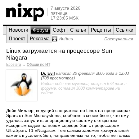
7 августа 2026,
пятница,
17:23:05 MSK
Новости
Форум
Софт
Статьи
Рецепты
Ссылки
Проект
Реклама
Войти
Постучаться
Linux загружается на процессоре Sun
Niagara
Et cetera
→
Общий по ИТ
Dr. Evil
написал 20 февраля 2006 года в 12:03
(708 просмотров)
Ведет себя как мужчина; открыл 578 тем в
форуме, оставил 3008 комментариев на
сайте.
Дейв Миллер, ведущий специалист по Linux на процессорах
Sparc от Sun Microsystems, сообщил в своем блоге, что ему
удалось запустить операционную систему с открытым
исходным кодом на новом сервере Sun с процессором
UltraSparc T1 «Niagara». Тем самым заложен краеугольный
камень в усилиях Sun, направленных на то, чтобы не только