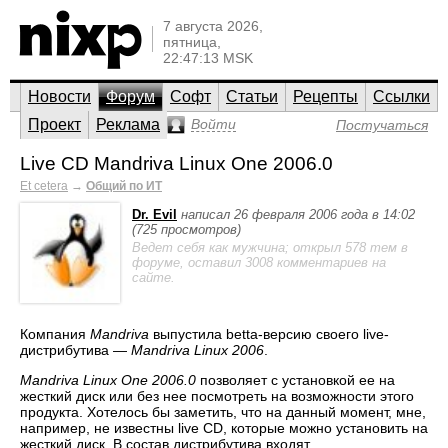
7 августа 2026,
пятница,
22:47:13 MSK
Новости
Форум
Софт
Статьи
Рецепты
Ссылки
Проект
Реклама
Войти
Постучаться
Live CD Mandriva Linux One 2006.0
Et cetera
→
Общий по ИТ
Dr. Evil
написал 26 февраля 2006 года в 14:02
(725 просмотров)
Ведет себя как мужчина; открыл 578 тем в
форуме, оставил 3008 комментариев на
сайте.
Компания
Mandriva
выпустила betta-версию своего live-
дистрибутива —
Mandriva Linux 2006
.
Mandriva Linux One 2006.0
позволяет с установкой ее на
жесткий диск или без нее посмотреть на возможности этого
продукта. Хотелось бы заметить, что на данный момент, мне,
например, не известны live CD, которые можно установить на
жесткий диск. В состав дистрибутива входят