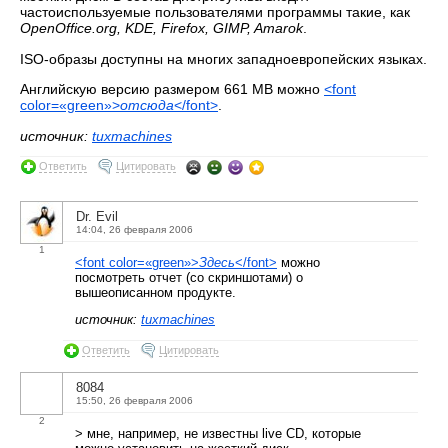
частоиспользуемые пользователями программы такие, как
OpenOffice.org, KDE, Firefox, GIMP, Amarok
.
ISO-образы доступны на многих западноевропейских языках.
Английскую версию размером 661 MB можно
<font
color=«green»>
отсюда
</font>
.
источник:
tuxmachines
Ответить
Цитировать
Dr. Evil
14:04, 26 февраля 2006
1
<font color=«green»>
Здесь
</font>
можно
посмотреть отчет (со скриншотами) о
вышеописанном продукте.
источник:
tuxmachines
Ответить
Цитировать
8084
15:50, 26 февраля 2006
2
> мне, например, не известны live CD, которые