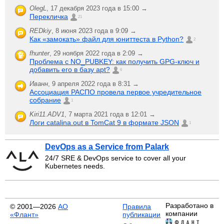
OlegL
,
17 декабря 2023 года в 15:00 →
Перекличка
21
REDkiy
,
8 июня 2023 года в 9:09 →
Как «замокать» файл для юниттеста в Python?
2
fhunter
,
29 ноября 2022 года в 2:09 →
Проблема с NO_PUBKEY: как получить GPG-ключ и
добавить его в базу apt?
6
Иванн
,
9 апреля 2022 года в 8:31 →
Ассоциация РАСПО провела первое учредительное
собрание
1
Kiri11.ADV1
,
7 марта 2021 года в 12:01 →
Логи catalina.out в TomCat 9 в формате JSON
1
DevOps as a Service from Palark
24/7 SRE & DevOps service to cover all your
Kubernetes needs.
Разработано в
© 2001—2026
АО
Правила
компании
«Флант»
публикации