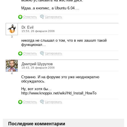
можно установить на жесткий диск.
Мдаа..а кнопикс, а Ubuntu 6.04….
Ответить
Цитировать
Dr. Evil
15:53, 26 февраля 2006
3
никогда не слышал о том, что в них
зашит
такой
функционал…
Ответить
Цитировать
Дмитрий Шурупов
18:43, 26 февраля 2006
4
Странно. И на форуме это уже неоднократно
обсуждалось.
Ну, вот хотя бы…
http://www.knoppix.net/wiki/Hd_Install_HowTo
Ответить
Цитировать
Последние комментарии