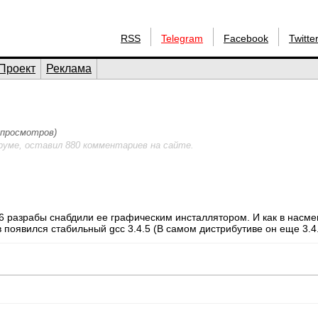
RSS
Telegram
Facebook
Twitte
Проект
Реклама
6 просмотров)
руме, оставил 880 комментариев на сайте.
6 разрабы снабдили ее графическим инсталлятором. И как в насме
 появился стабильный gcc 3.4.5 (В самом дистрибутиве он еще 3.4.