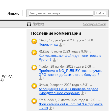
r
Яндекс
Войти
Постучаться
Последние комментарии
OlegL
,
17 декабря 2023 года в 15:00 →
Перекличка
21
REDkiy
,
8 июня 2023 года в 9:09 →
Как «замокать» файл для юниттеста в
Python?
2
fhunter
,
29 ноября 2022 года в 2:09 →
Проблема с NO_PUBKEY: как получить
GPG-ключ и добавить его в базу apt?
шку над
6
4).
Иванн
,
9 апреля 2022 года в 8:31 →
Ассоциация РАСПО провела первое
учредительное собрание
1
Kiri11.ADV1
,
7 марта 2021 года в 12:01 →
Логи catalina.out в TomCat 9 в формате
JSON
1