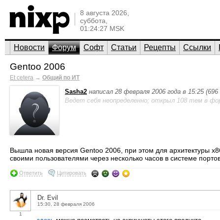
8 августа 2026,
суббота,
01:24:27 MSK
Новости
Форум
Софт
Статьи
Рецепты
Ссылки
Gentoo 2006
Et cetera
→
Общий по ИТ
Sasha2
написал 28 февраля 2006 года в 15:25 (69
Ведет себя неопределенно; открыл 108 тем в фо
Вышла новая версия Gentoo 2006, при этом для архитектуры x8
своими пользователями через несколько часов в системе портов
Ответить
Цитировать
Dr. Evil
15:30, 28 февраля 2006
1